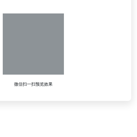
微信扫一扫预览效果