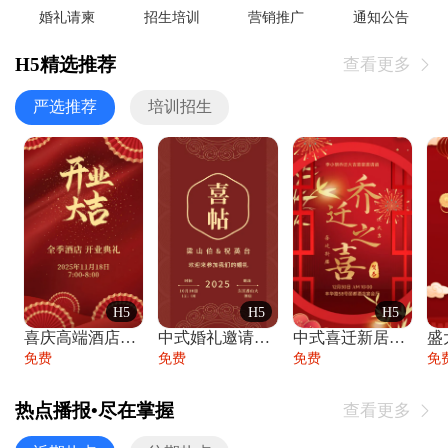
婚礼请柬
招生培训
营销推广
通知公告
H5精选推荐
查看更多

严选推荐
培训招生
H5
H5
H5
喜庆高端酒店开业大吉邀请函
中式婚礼邀请函中国风传统复古婚礼请柬请帖
中式喜迁新居乔迁之喜邀请函宴会请帖
免费
免费
免费
免
热点播报•尽在掌握
查看更多
