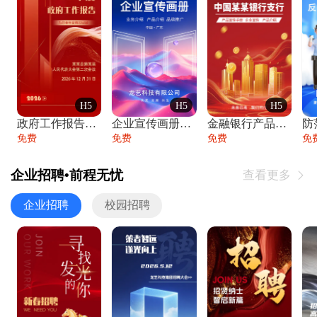
H5
H5
H5
政府工作报告政府年终工作总结
企业宣传画册公司简介产品介绍业务宣传手册
金融银行产品宣传手册企业宣传产品介绍
防
免费
免费
免费
免
企业招聘•前程无忧
查看更多

企业招聘
校园招聘