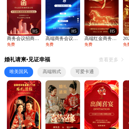
H5
H5
H5
商务会议招商展会科技峰会邀请函年会邀请
高端商务会议招商加盟展会峰会论坛邀请函
高端红金商务会议年会年终盛典答谢邀请函
免费
免费
免费
免
婚礼请柬•见证幸福
查看更多

唯美国风
高端韩式
可爱卡通