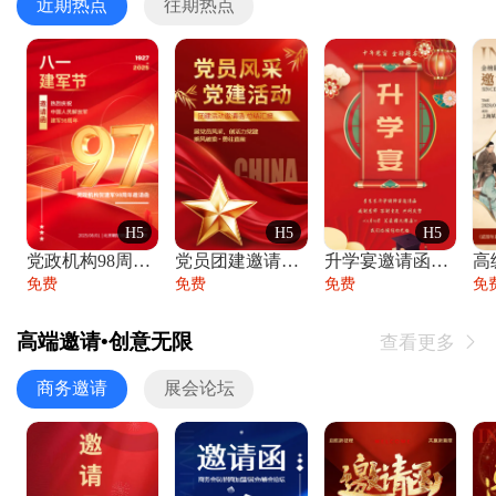
近期热点
往期热点
H5
H5
H5
党政机构98周年八一建军节庆祝晚会活动邀
党员团建邀请函党建活动风采党会工作汇报总
升学宴邀请函喜报金榜题名高端谢师宴邀请函
免费
免费
免费
免
高端邀请•创意无限
查看更多

商务邀请
展会论坛