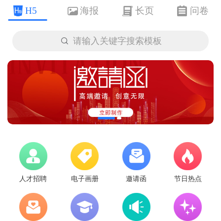
H5
海报
长页
问卷

请输入关键字搜索模板
人才招聘
电子画册
邀请函
节日热点