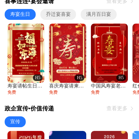
喜事连连•宴会邀请
查看更多

寿宴生日
乔迁宴喜宴
满月百日宴
H5
H5
H5
寿宴请帖生日宴邀请函老人寿星生日快乐祝寿
喜庆寿宴请柬老人生日宴会邀请函请柬过大寿
中国风寿宴老人生日宴会邀请函寿宴请帖请柬
免费
免费
免费
免
政企宣传•价值传递
查看更多

宣传