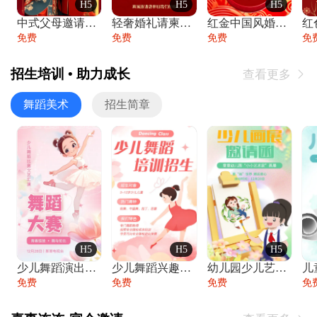
H5
H5
H5
中式父母邀请函婚礼结婚请柬请贴父母邀请方
轻奢婚礼请柬婚礼邀请函结婚照请帖
红金中国风婚礼请柬出阁喜宴嫁女请帖出阁宴
免费
免费
免费
免
招生培训 • 助力成长
查看更多

舞蹈美术
招生简章
H5
H5
H5
少儿舞蹈演出舞蹈比赛跳舞大赛文艺汇演活动
少儿舞蹈兴趣班艺术培训学校招生宣传
幼儿园少儿艺术展览绘画展摄影作品展美术展
免费
免费
免费
免