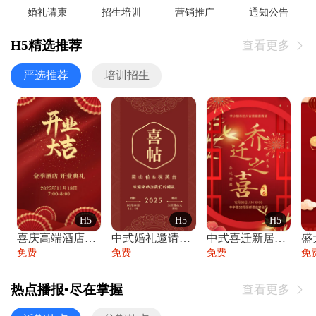
婚礼请柬
招生培训
营销推广
通知公告
H5精选推荐
查看更多

严选推荐
培训招生
H5
H5
H5
喜庆高端酒店开业大吉邀请函
中式婚礼邀请函中国风传统复古婚礼请柬请帖
中式喜迁新居乔迁之喜邀请函宴会请帖
免费
免费
免费
免
热点播报•尽在掌握
查看更多
