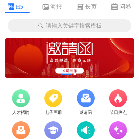
H5
海报
长页
问卷

请输入关键字搜索模板
人才招聘
电子画册
邀请函
节日热点