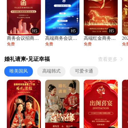
H5
H5
H5
商务会议招商展会科技峰会邀请函年会邀请
高端商务会议招商加盟展会峰会论坛邀请函
高端红金商务会议年会年终盛典答谢邀请函
免费
免费
免费
免
婚礼请柬•见证幸福
查看更多

唯美国风
高端韩式
可爱卡通