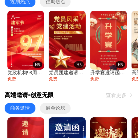
近期热点
往期热点
H5
H5
H5
党政机构98周年八一建军节庆祝晚会活动邀
党员团建邀请函党建活动风采党会工作汇报总
升学宴邀请函喜报金榜题名高端谢师宴邀请函
免费
免费
免费
免
高端邀请•创意无限
查看更多

商务邀请
展会论坛