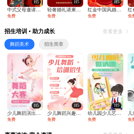
H5
H5
H5
中式父母邀请函婚礼结婚请柬请贴父母邀请方
轻奢婚礼请柬婚礼邀请函结婚照请帖
红金中国风婚礼请柬出阁喜宴嫁女请帖出阁宴
免费
免费
免费
免
招生培训 • 助力成长
查看更多

舞蹈美术
招生简章
H5
H5
H5
少儿舞蹈演出舞蹈比赛跳舞大赛文艺汇演活动
少儿舞蹈兴趣班艺术培训学校招生宣传
幼儿园少儿艺术展览绘画展摄影作品展美术展
免费
免费
免费
免