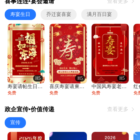
喜事连连•宴会邀请
查看更多

寿宴生日
乔迁宴喜宴
满月百日宴
H5
H5
H5
寿宴请帖生日宴邀请函老人寿星生日快乐祝寿
喜庆寿宴请柬老人生日宴会邀请函请柬过大寿
中国风寿宴老人生日宴会邀请函寿宴请帖请柬
免费
免费
免费
免
政企宣传•价值传递
查看更多

宣传