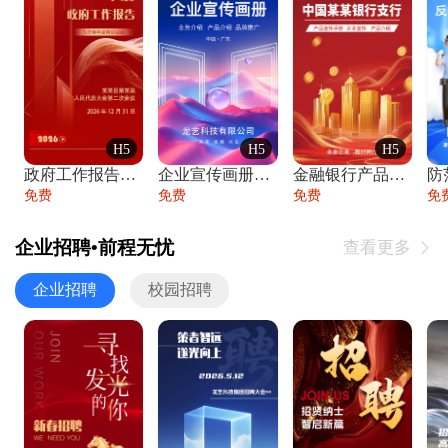
H5
H5
H5
政府工作报告政府年终工作总结
企业宣传画册公司简介产品介绍业务宣传手册
金融银行产品宣传手册企业宣传产品介绍
防
免费
免费
免费
免
企业招聘•前程无忧
查看更多

企业招聘
校园招聘