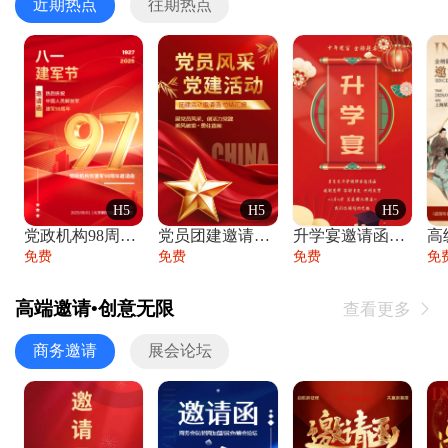
近期热点
往期热点
H5
H5
H5
党政机构98周年八一建军节庆祝晚会活动邀
党员团建邀请函党建活动风采党会工作汇报总
升学宴邀请函喜报金榜题名高端谢师宴邀请函
免费
免费
免费
免
高端邀请•创意无限
查看更多

商务邀请
展会论坛