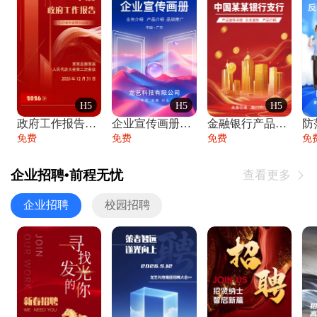
H5
H5
H5
政府工作报告政府年终工作总结
企业宣传画册公司简介产品介绍业务宣传手册
金融银行产品宣传手册企业宣传产品介绍
防
免费
免费
免费
免
企业招聘•前程无忧
查看更多

企业招聘
校园招聘