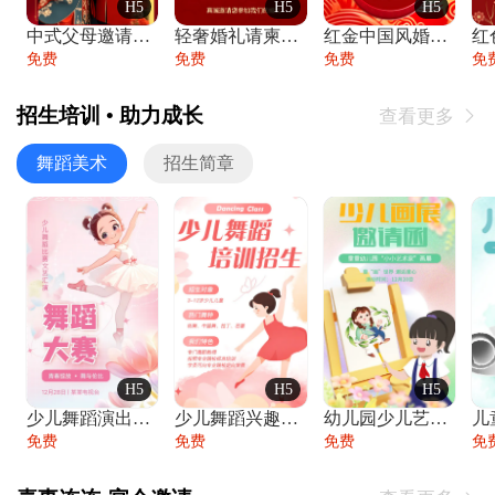
H5
H5
H5
中式父母邀请函婚礼结婚请柬请贴父母邀请方
轻奢婚礼请柬婚礼邀请函结婚照请帖
红金中国风婚礼请柬出阁喜宴嫁女请帖出阁宴
免费
免费
免费
免
招生培训 • 助力成长
查看更多

舞蹈美术
招生简章
H5
H5
H5
少儿舞蹈演出舞蹈比赛跳舞大赛文艺汇演活动
少儿舞蹈兴趣班艺术培训学校招生宣传
幼儿园少儿艺术展览绘画展摄影作品展美术展
免费
免费
免费
免