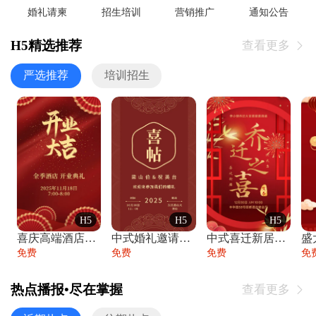
婚礼请柬
招生培训
营销推广
通知公告
H5精选推荐
查看更多

严选推荐
培训招生
H5
H5
H5
喜庆高端酒店开业大吉邀请函
中式婚礼邀请函中国风传统复古婚礼请柬请帖
中式喜迁新居乔迁之喜邀请函宴会请帖
免费
免费
免费
免
热点播报•尽在掌握
查看更多
