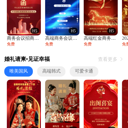
H5
H5
H5
商务会议招商展会科技峰会邀请函年会邀请
高端商务会议招商加盟展会峰会论坛邀请函
高端红金商务会议年会年终盛典答谢邀请函
免费
免费
免费
免
婚礼请柬•见证幸福
查看更多

唯美国风
高端韩式
可爱卡通