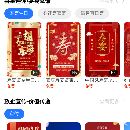
喜事连连•宴会邀请
查看更多

寿宴生日
乔迁宴喜宴
满月百日宴
H5
H5
H5
寿宴请帖生日宴邀请函老人寿星生日快乐祝寿
喜庆寿宴请柬老人生日宴会邀请函请柬过大寿
中国风寿宴老人生日宴会邀请函寿宴请帖请柬
免费
免费
免费
免
政企宣传•价值传递
查看更多

宣传