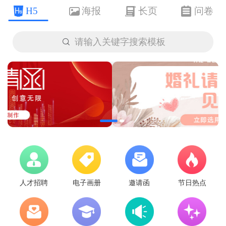
H5
海报
长页
问卷

请输入关键字搜索模板
人才招聘
电子画册
邀请函
节日热点