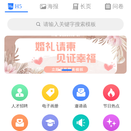
H5
海报
长页
问卷

请输入关键字搜索模板
人才招聘
电子画册
邀请函
节日热点