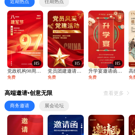
近期热点
往期热点
H5
H5
H5
党政机构98周年八一建军节庆祝晚会活动邀
党员团建邀请函党建活动风采党会工作汇报总
升学宴邀请函喜报金榜题名高端谢师宴邀请函
免费
免费
免费
免
高端邀请•创意无限
查看更多

商务邀请
展会论坛