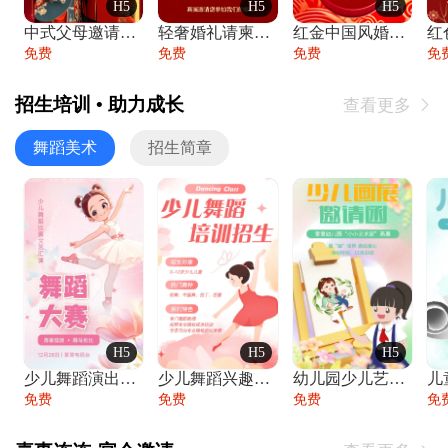
H5
H5
H5
中式父母邀请函婚礼结婚请柬请贴父母邀请方
轻奢婚礼请柬婚礼邀请函结婚照请帖
红金中国风婚礼请柬出阁喜宴嫁女请帖出阁宴
免费
免费
免费
免
招生培训 • 助力成长
查看更多

舞蹈美术
招生简章
H5
H5
H5
少儿舞蹈演出舞蹈比赛跳舞大赛文艺汇演活动
少儿舞蹈兴趣班艺术培训学校招生宣传
幼儿园少儿艺术展览绘画展摄影作品展美术展
免费
免费
免费
免