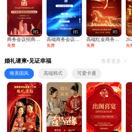
H5
H5
H5
商务会议招商展会科技峰会邀请函年会邀请
高端商务会议招商加盟展会峰会论坛邀请函
高端红金商务会议年会年终盛典答谢邀请函
免费
免费
免费
免
婚礼请柬•见证幸福
查看更多

唯美国风
高端韩式
可爱卡通