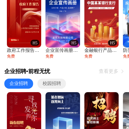
H5
H5
H5
政府工作报告政府年终工作总结
企业宣传画册公司简介产品介绍业务宣传手册
金融银行产品宣传手册企业宣传产品介绍
防
免费
免费
免费
免
企业招聘•前程无忧
查看更多

企业招聘
校园招聘