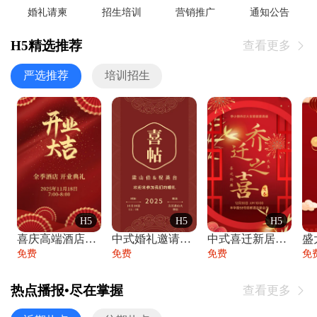
婚礼请柬
招生培训
营销推广
通知公告
H5精选推荐
查看更多

严选推荐
培训招生
H5
H5
H5
喜庆高端酒店开业大吉邀请函
中式婚礼邀请函中国风传统复古婚礼请柬请帖
中式喜迁新居乔迁之喜邀请函宴会请帖
免费
免费
免费
免
热点播报•尽在掌握
查看更多
