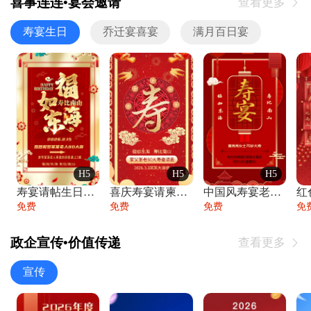
喜事连连•宴会邀请
查看更多

寿宴生日
乔迁宴喜宴
满月百日宴
H5
H5
H5
寿宴请帖生日宴邀请函老人寿星生日快乐祝寿
喜庆寿宴请柬老人生日宴会邀请函请柬过大寿
中国风寿宴老人生日宴会邀请函寿宴请帖请柬
免费
免费
免费
免
政企宣传•价值传递
查看更多

宣传