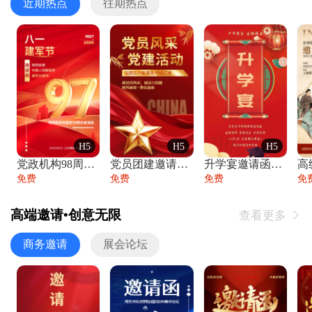
近期热点
往期热点
H5
H5
H5
党政机构98周年八一建军节庆祝晚会活动邀
党员团建邀请函党建活动风采党会工作汇报总
升学宴邀请函喜报金榜题名高端谢师宴邀请函
免费
免费
免费
免
高端邀请•创意无限
查看更多

商务邀请
展会论坛