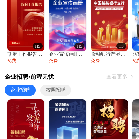
H5
H5
H5
政府工作报告政府年终工作总结
企业宣传画册公司简介产品介绍业务宣传手册
金融银行产品宣传手册企业宣传产品介绍
防
免费
免费
免费
免
企业招聘•前程无忧
查看更多

企业招聘
校园招聘