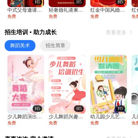
H5
H5
H5
中式父母邀请函婚礼结婚请柬请贴父母邀请方
轻奢婚礼请柬婚礼邀请函结婚照请帖
红金中国风婚礼请柬出阁喜宴嫁女请帖出阁宴
免费
免费
免费
免
招生培训 • 助力成长
查看更多

舞蹈美术
招生简章
H5
H5
H5
少儿舞蹈演出舞蹈比赛跳舞大赛文艺汇演活动
少儿舞蹈兴趣班艺术培训学校招生宣传
幼儿园少儿艺术展览绘画展摄影作品展美术展
免费
免费
免费
免