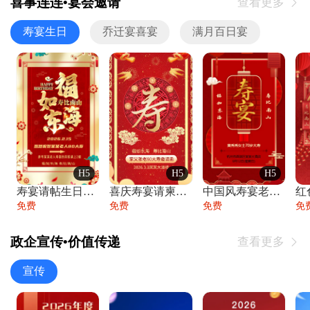
喜事连连•宴会邀请
查看更多

寿宴生日
乔迁宴喜宴
满月百日宴
H5
H5
H5
寿宴请帖生日宴邀请函老人寿星生日快乐祝寿
喜庆寿宴请柬老人生日宴会邀请函请柬过大寿
中国风寿宴老人生日宴会邀请函寿宴请帖请柬
免费
免费
免费
免
政企宣传•价值传递
查看更多

宣传