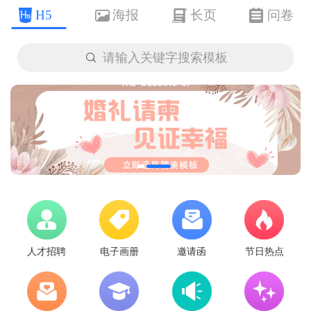
H5
海报
长页
问卷

请输入关键字搜索模板
人才招聘
电子画册
邀请函
节日热点