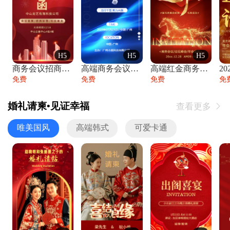
H5
H5
H5
商务会议招商展会科技峰会邀请函年会邀请
高端商务会议招商加盟展会峰会论坛邀请函
高端红金商务会议年会年终盛典答谢邀请函
免费
免费
免费
免
婚礼请柬•见证幸福
查看更多

唯美国风
高端韩式
可爱卡通