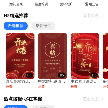
婚礼请柬
招生培训
营销推广
通知公告
H5精选推荐
查看更多

严选推荐
培训招生
H5
H5
H5
喜庆高端酒店开业大吉邀请函
中式婚礼邀请函中国风传统复古婚礼请柬请帖
中式喜迁新居乔迁之喜邀请函宴会请帖
免费
免费
免费
免
热点播报•尽在掌握
查看更多
