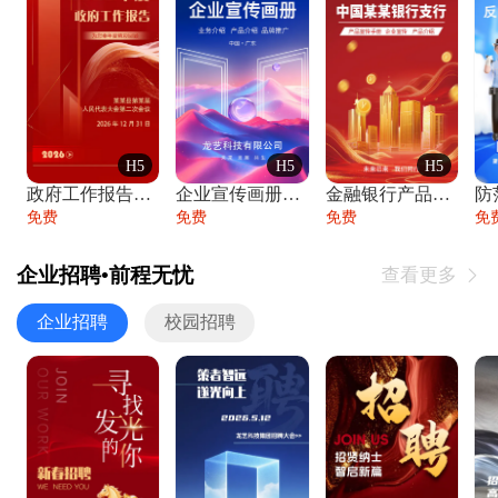
H5
H5
H5
政府工作报告政府年终工作总结
企业宣传画册公司简介产品介绍业务宣传手册
金融银行产品宣传手册企业宣传产品介绍
防
免费
免费
免费
免
企业招聘•前程无忧
查看更多

企业招聘
校园招聘