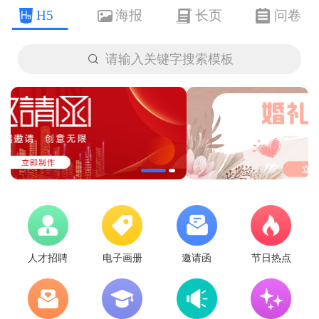
H5
海报
长页
问卷

请输入关键字搜索模板
人才招聘
电子画册
邀请函
节日热点