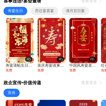
喜事连连•宴会邀请
查看更多

寿宴生日
乔迁宴喜宴
满月百日宴
H5
H5
H5
寿宴请帖生日宴邀请函老人寿星生日快乐祝寿
喜庆寿宴请柬老人生日宴会邀请函请柬过大寿
中国风寿宴老人生日宴会邀请函寿宴请帖请柬
免费
免费
免费
免
政企宣传•价值传递
查看更多

宣传