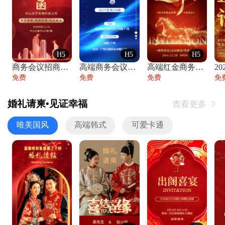
H5
H5
H5
商务会议招商展会科技峰会邀请函年会邀请
高端商务会议招商加盟展会峰会论坛邀请函
高端红金商务会议年会年终盛典答谢邀请函
免费
免费
免费
免
婚礼请柬•见证幸福
查看更多

唯美国风
高端韩式
可爱卡通