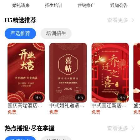
婚礼请柬
招生培训
营销推广
通知公告
H5精选推荐
查看更多

严选推荐
培训招生
H5
H5
H5
喜庆高端酒店开业大吉邀请函
中式婚礼邀请函中国风传统复古婚礼请柬请帖
中式喜迁新居乔迁之喜邀请函宴会请帖
免费
免费
免费
免
热点播报•尽在掌握
查看更多
