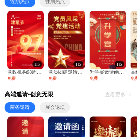
近期热点
往期热点
H5
H5
H5
党政机构98周年八一建军节庆祝晚会活动邀
党员团建邀请函党建活动风采党会工作汇报总
升学宴邀请函喜报金榜题名高端谢师宴邀请函
免费
免费
免费
免
高端邀请•创意无限
查看更多

商务邀请
展会论坛