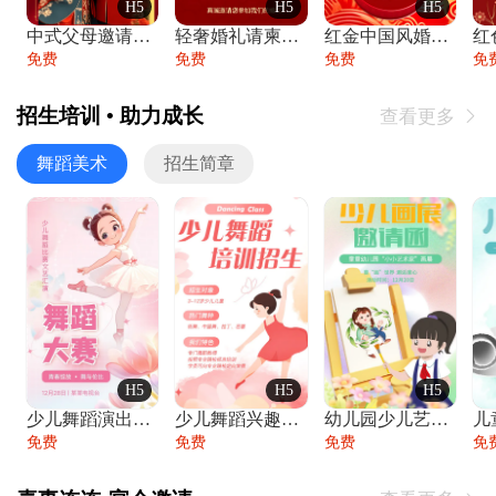
H5
H5
H5
中式父母邀请函婚礼结婚请柬请贴父母邀请方
轻奢婚礼请柬婚礼邀请函结婚照请帖
红金中国风婚礼请柬出阁喜宴嫁女请帖出阁宴
免费
免费
免费
免
招生培训 • 助力成长
查看更多

舞蹈美术
招生简章
H5
H5
H5
少儿舞蹈演出舞蹈比赛跳舞大赛文艺汇演活动
少儿舞蹈兴趣班艺术培训学校招生宣传
幼儿园少儿艺术展览绘画展摄影作品展美术展
免费
免费
免费
免