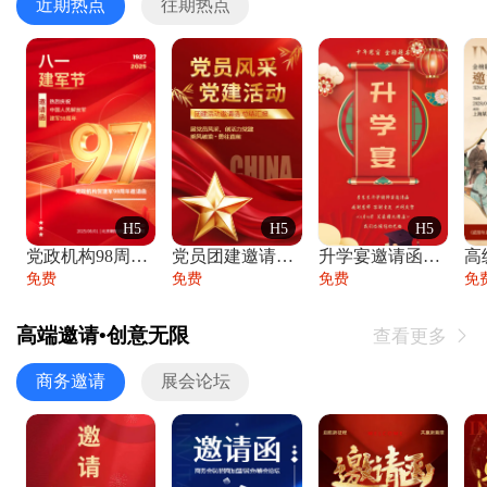
近期热点
往期热点
H5
H5
H5
党政机构98周年八一建军节庆祝晚会活动邀
党员团建邀请函党建活动风采党会工作汇报总
升学宴邀请函喜报金榜题名高端谢师宴邀请函
免费
免费
免费
免
高端邀请•创意无限
查看更多

商务邀请
展会论坛