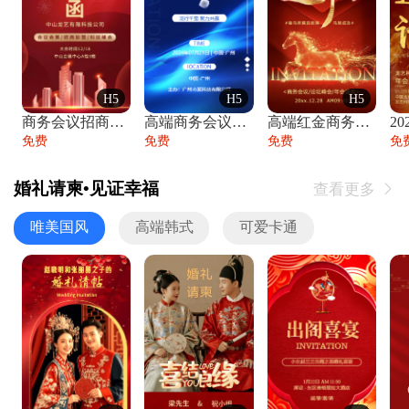
H5
H5
H5
商务会议招商展会科技峰会邀请函年会邀请
高端商务会议招商加盟展会峰会论坛邀请函
高端红金商务会议年会年终盛典答谢邀请函
免费
免费
免费
免
婚礼请柬•见证幸福
查看更多

唯美国风
高端韩式
可爱卡通