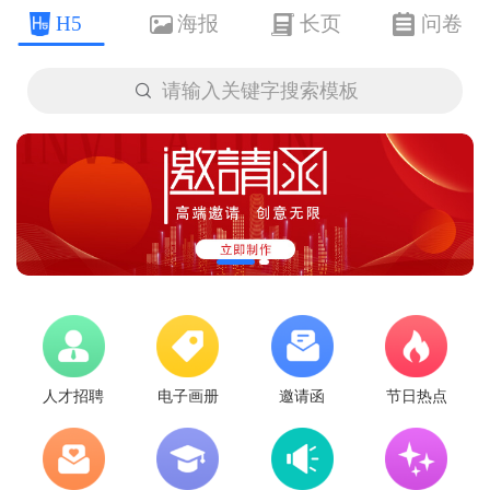
H5
海报
长页
问卷

请输入关键字搜索模板
人才招聘
电子画册
邀请函
节日热点