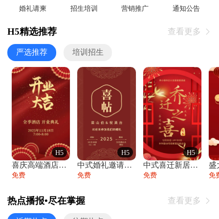
婚礼请柬
招生培训
营销推广
通知公告
H5精选推荐
查看更多

严选推荐
培训招生
H5
H5
H5
喜庆高端酒店开业大吉邀请函
中式婚礼邀请函中国风传统复古婚礼请柬请帖
中式喜迁新居乔迁之喜邀请函宴会请帖
免费
免费
免费
免
热点播报•尽在掌握
查看更多
