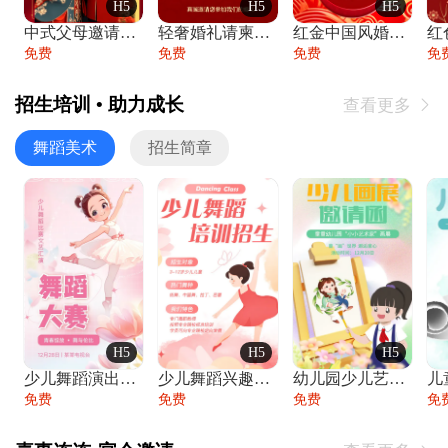
H5
H5
H5
中式父母邀请函婚礼结婚请柬请贴父母邀请方
轻奢婚礼请柬婚礼邀请函结婚照请帖
红金中国风婚礼请柬出阁喜宴嫁女请帖出阁宴
免费
免费
免费
免
招生培训 • 助力成长
查看更多

舞蹈美术
招生简章
H5
H5
H5
少儿舞蹈演出舞蹈比赛跳舞大赛文艺汇演活动
少儿舞蹈兴趣班艺术培训学校招生宣传
幼儿园少儿艺术展览绘画展摄影作品展美术展
免费
免费
免费
免