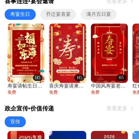
喜事连连•宴会邀请
查看更多

寿宴生日
乔迁宴喜宴
满月百日宴
H5
H5
H5
寿宴请帖生日宴邀请函老人寿星生日快乐祝寿
喜庆寿宴请柬老人生日宴会邀请函请柬过大寿
中国风寿宴老人生日宴会邀请函寿宴请帖请柬
免费
免费
免费
免
政企宣传•价值传递
查看更多

宣传