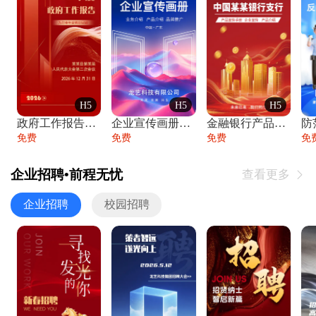
H5
H5
H5
政府工作报告政府年终工作总结
企业宣传画册公司简介产品介绍业务宣传手册
金融银行产品宣传手册企业宣传产品介绍
防
免费
免费
免费
免
企业招聘•前程无忧
查看更多

企业招聘
校园招聘