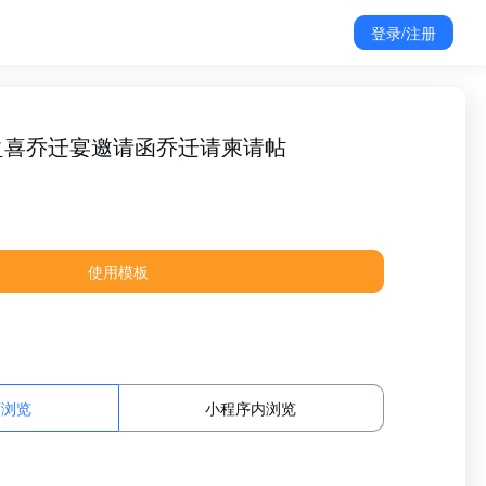
登录/注册
之喜乔迁宴邀请函乔迁请柬请帖
使用模板
面浏览
小程序内浏览