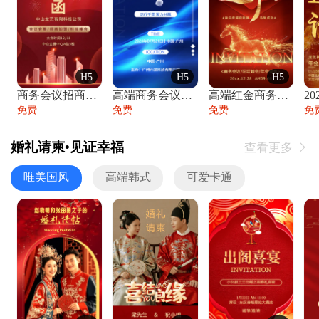
H5
H5
H5
商务会议招商展会科技峰会邀请函年会邀请
高端商务会议招商加盟展会峰会论坛邀请函
高端红金商务会议年会年终盛典答谢邀请函
免费
免费
免费
免
婚礼请柬•见证幸福
查看更多

唯美国风
高端韩式
可爱卡通