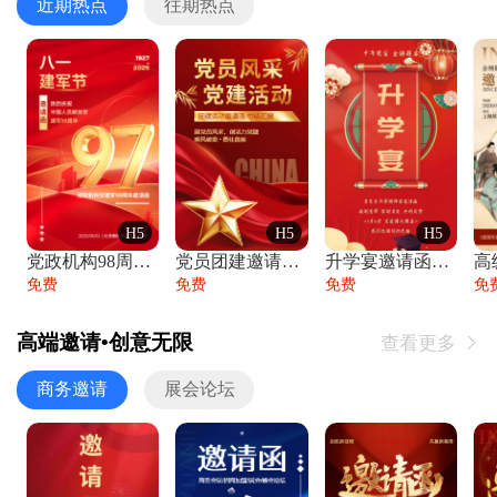
近期热点
往期热点
H5
H5
H5
党政机构98周年八一建军节庆祝晚会活动邀
党员团建邀请函党建活动风采党会工作汇报总
升学宴邀请函喜报金榜题名高端谢师宴邀请函
免费
免费
免费
免
高端邀请•创意无限
查看更多

商务邀请
展会论坛