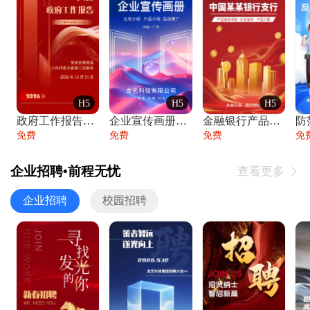
H5
H5
H5
政府工作报告政府年终工作总结
企业宣传画册公司简介产品介绍业务宣传手册
金融银行产品宣传手册企业宣传产品介绍
防
免费
免费
免费
免
企业招聘•前程无忧
查看更多

企业招聘
校园招聘