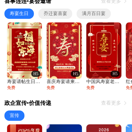
喜事连连•宴会邀请
查看更多

寿宴生日
乔迁宴喜宴
满月百日宴
H5
H5
H5
寿宴请帖生日宴邀请函老人寿星生日快乐祝寿
喜庆寿宴请柬老人生日宴会邀请函请柬过大寿
中国风寿宴老人生日宴会邀请函寿宴请帖请柬
免费
免费
免费
免
政企宣传•价值传递
查看更多

宣传