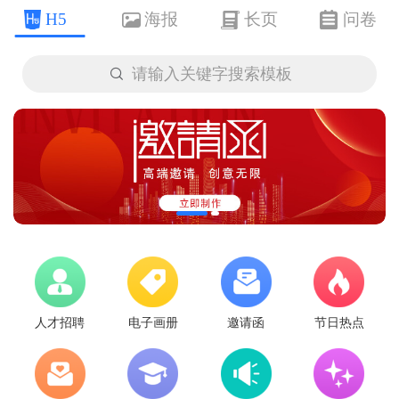
H5
海报
长页
问卷

请输入关键字搜索模板
人才招聘
电子画册
邀请函
节日热点