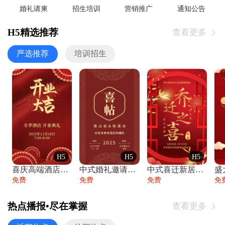
婚礼请柬
招生培训
营销推广
通知公告
H5精选推荐
查看更多

严选推荐
培训招生
H5
H5
H5
喜庆高端酒店开业大吉邀请函
中式婚礼邀请函中国风传统复古婚礼请柬请帖
中式喜迁新居乔迁之喜邀请函宴会请帖
免费
免费
免费
免
热点播报•尽在掌握
查看更多
