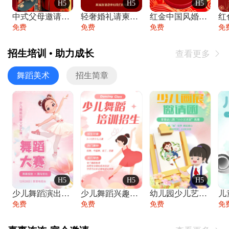
H5
H5
H5
中式父母邀请函婚礼结婚请柬请贴父母邀请方
轻奢婚礼请柬婚礼邀请函结婚照请帖
红金中国风婚礼请柬出阁喜宴嫁女请帖出阁宴
免费
免费
免费
免
招生培训 • 助力成长
查看更多

舞蹈美术
招生简章
H5
H5
H5
少儿舞蹈演出舞蹈比赛跳舞大赛文艺汇演活动
少儿舞蹈兴趣班艺术培训学校招生宣传
幼儿园少儿艺术展览绘画展摄影作品展美术展
免费
免费
免费
免