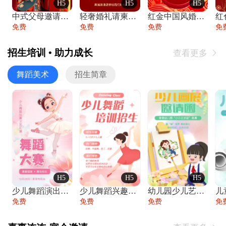
H5
H5
H5
中式父母邀请函婚礼结婚请柬请贴父母邀请方
轻奢婚礼请柬婚礼邀请函结婚照请帖
红金中国风婚礼请柬出阁喜宴嫁女请帖出阁宴
免费
免费
免费
免
招生培训 • 助力成长
查看更多

舞蹈美术
招生简章
H5
H5
H5
少儿舞蹈演出舞蹈比赛跳舞大赛文艺汇演活动
少儿舞蹈兴趣班艺术培训学校招生宣传
幼儿园少儿艺术展览绘画展摄影作品展美术展
免费
免费
免费
免