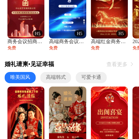
H5
H5
H5
商务会议招商展会科技峰会邀请函年会邀请
高端商务会议招商加盟展会峰会论坛邀请函
高端红金商务会议年会年终盛典答谢邀请函
免费
免费
免费
免
婚礼请柬•见证幸福
查看更多

唯美国风
高端韩式
可爱卡通