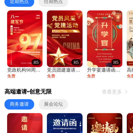
近期热点
往期热点
H5
H5
H5
党政机构98周年八一建军节庆祝晚会活动邀
党员团建邀请函党建活动风采党会工作汇报总
升学宴邀请函喜报金榜题名高端谢师宴邀请函
免费
免费
免费
免
高端邀请•创意无限
查看更多

商务邀请
展会论坛