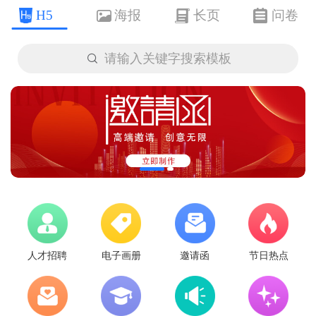
H5
海报
长页
问卷

请输入关键字搜索模板
人才招聘
电子画册
邀请函
节日热点