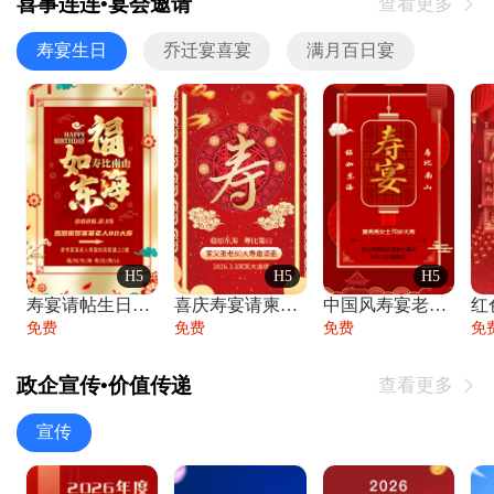
喜事连连•宴会邀请
查看更多

寿宴生日
乔迁宴喜宴
满月百日宴
H5
H5
H5
寿宴请帖生日宴邀请函老人寿星生日快乐祝寿
喜庆寿宴请柬老人生日宴会邀请函请柬过大寿
中国风寿宴老人生日宴会邀请函寿宴请帖请柬
免费
免费
免费
免
政企宣传•价值传递
查看更多

宣传