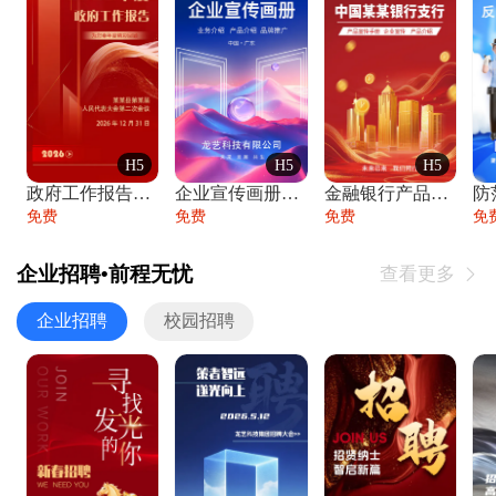
H5
H5
H5
政府工作报告政府年终工作总结
企业宣传画册公司简介产品介绍业务宣传手册
金融银行产品宣传手册企业宣传产品介绍
防
免费
免费
免费
免
企业招聘•前程无忧
查看更多

企业招聘
校园招聘