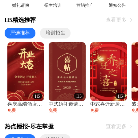
婚礼请柬
招生培训
营销推广
通知公告
H5精选推荐
查看更多

严选推荐
培训招生
H5
H5
H5
喜庆高端酒店开业大吉邀请函
中式婚礼邀请函中国风传统复古婚礼请柬请帖
中式喜迁新居乔迁之喜邀请函宴会请帖
免费
免费
免费
免
热点播报•尽在掌握
查看更多
