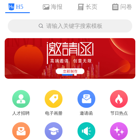
H5
海报
长页
问卷

请输入关键字搜索模板
人才招聘
电子画册
邀请函
节日热点