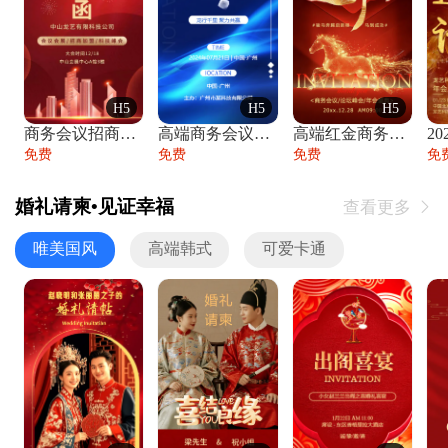
H5
H5
H5
商务会议招商展会科技峰会邀请函年会邀请
高端商务会议招商加盟展会峰会论坛邀请函
高端红金商务会议年会年终盛典答谢邀请函
免费
免费
免费
免
婚礼请柬•见证幸福
查看更多

唯美国风
高端韩式
可爱卡通