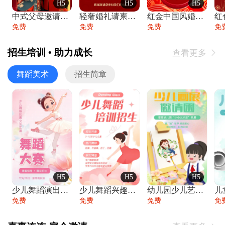
H5
H5
H5
中式父母邀请函婚礼结婚请柬请贴父母邀请方
轻奢婚礼请柬婚礼邀请函结婚照请帖
红金中国风婚礼请柬出阁喜宴嫁女请帖出阁宴
免费
免费
免费
免
招生培训 • 助力成长
查看更多

舞蹈美术
招生简章
H5
H5
H5
少儿舞蹈演出舞蹈比赛跳舞大赛文艺汇演活动
少儿舞蹈兴趣班艺术培训学校招生宣传
幼儿园少儿艺术展览绘画展摄影作品展美术展
免费
免费
免费
免