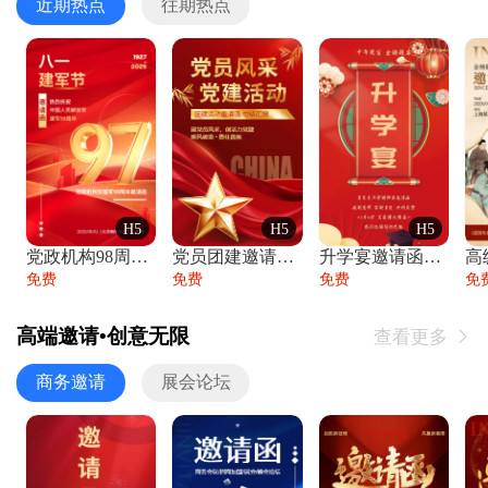
近期热点
往期热点
H5
H5
H5
党政机构98周年八一建军节庆祝晚会活动邀
党员团建邀请函党建活动风采党会工作汇报总
升学宴邀请函喜报金榜题名高端谢师宴邀请函
免费
免费
免费
免
高端邀请•创意无限
查看更多

商务邀请
展会论坛