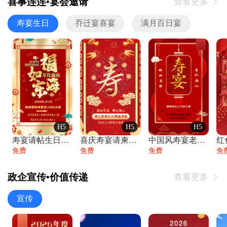
喜事连连•宴会邀请
查看更多

寿宴生日
乔迁宴喜宴
满月百日宴
H5
H5
H5
寿宴请帖生日宴邀请函老人寿星生日快乐祝寿
喜庆寿宴请柬老人生日宴会邀请函请柬过大寿
中国风寿宴老人生日宴会邀请函寿宴请帖请柬
免费
免费
免费
免
政企宣传•价值传递
查看更多

宣传