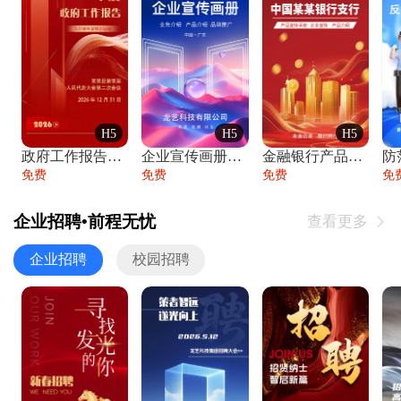
H5
H5
H5
政府工作报告政府年终工作总结
企业宣传画册公司简介产品介绍业务宣传手册
金融银行产品宣传手册企业宣传产品介绍
防
免费
免费
免费
免
企业招聘•前程无忧
查看更多

企业招聘
校园招聘