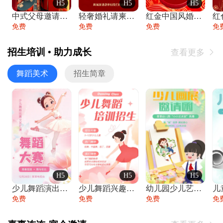
H5
H5
H5
中式父母邀请函婚礼结婚请柬请贴父母邀请方
轻奢婚礼请柬婚礼邀请函结婚照请帖
红金中国风婚礼请柬出阁喜宴嫁女请帖出阁宴
免费
免费
免费
免
招生培训 • 助力成长
查看更多

舞蹈美术
招生简章
H5
H5
H5
少儿舞蹈演出舞蹈比赛跳舞大赛文艺汇演活动
少儿舞蹈兴趣班艺术培训学校招生宣传
幼儿园少儿艺术展览绘画展摄影作品展美术展
免费
免费
免费
免