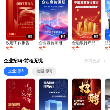
H5
H5
H5
政府工作报告政府年终工作总结
企业宣传画册公司简介产品介绍业务宣传手册
金融银行产品宣传手册企业宣传产品介绍
防
免费
免费
免费
免
企业招聘•前程无忧
查看更多

企业招聘
校园招聘