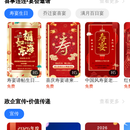
喜事连连•宴会邀请
查看更多

寿宴生日
乔迁宴喜宴
满月百日宴
H5
H5
H5
寿宴请帖生日宴邀请函老人寿星生日快乐祝寿
喜庆寿宴请柬老人生日宴会邀请函请柬过大寿
中国风寿宴老人生日宴会邀请函寿宴请帖请柬
免费
免费
免费
免
政企宣传•价值传递
查看更多

宣传