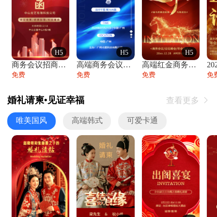
H5
H5
H5
商务会议招商展会科技峰会邀请函年会邀请
高端商务会议招商加盟展会峰会论坛邀请函
高端红金商务会议年会年终盛典答谢邀请函
免费
免费
免费
免
婚礼请柬•见证幸福
查看更多

唯美国风
高端韩式
可爱卡通