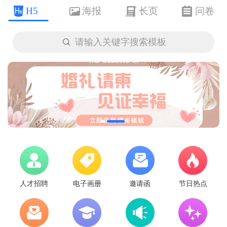
H5
海报
长页
问卷

请输入关键字搜索模板
人才招聘
电子画册
邀请函
节日热点