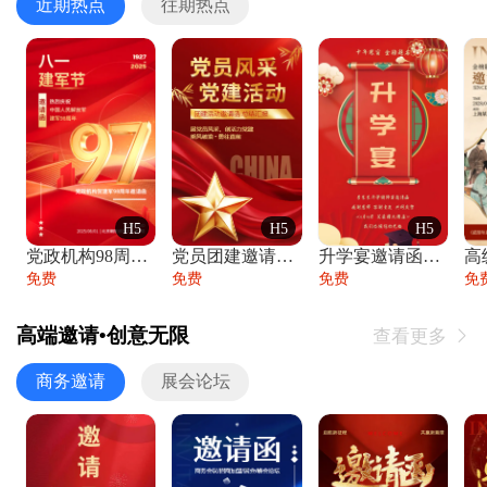
近期热点
往期热点
H5
H5
H5
党政机构98周年八一建军节庆祝晚会活动邀
党员团建邀请函党建活动风采党会工作汇报总
升学宴邀请函喜报金榜题名高端谢师宴邀请函
免费
免费
免费
免
高端邀请•创意无限
查看更多

商务邀请
展会论坛