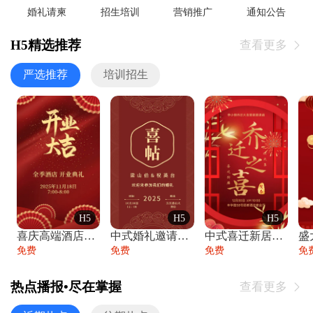
婚礼请柬
招生培训
营销推广
通知公告
H5精选推荐
查看更多

严选推荐
培训招生
H5
H5
H5
喜庆高端酒店开业大吉邀请函
中式婚礼邀请函中国风传统复古婚礼请柬请帖
中式喜迁新居乔迁之喜邀请函宴会请帖
免费
免费
免费
免
热点播报•尽在掌握
查看更多
