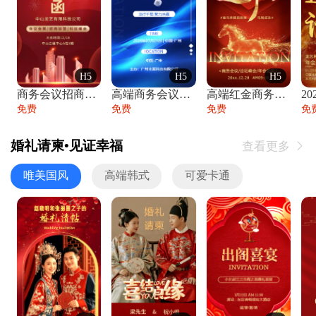
H5
H5
H5
商务会议招商展会科技峰会邀请函年会邀请
高端商务会议招商加盟展会峰会论坛邀请函
高端红金商务会议年会年终盛典答谢邀请函
免费
免费
免费
免
婚礼请柬•见证幸福
查看更多

唯美国风
高端韩式
可爱卡通