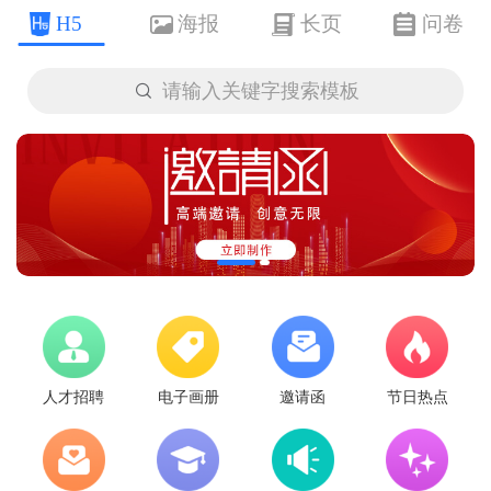
H5
海报
长页
问卷

请输入关键字搜索模板
人才招聘
电子画册
邀请函
节日热点