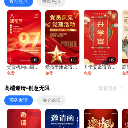
近期热点
往期热点
H5
H5
H5
党政机构98周年八一建军节庆祝晚会活动邀
党员团建邀请函党建活动风采党会工作汇报总
升学宴邀请函喜报金榜题名高端谢师宴邀请函
免费
免费
免费
免
高端邀请•创意无限
查看更多

商务邀请
展会论坛