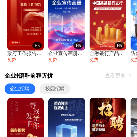
H5
H5
H5
政府工作报告政府年终工作总结
企业宣传画册公司简介产品介绍业务宣传手册
金融银行产品宣传手册企业宣传产品介绍
防
免费
免费
免费
免
企业招聘•前程无忧
查看更多

企业招聘
校园招聘