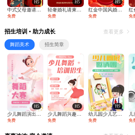
H5
H5
H5
中式父母邀请函婚礼结婚请柬请贴父母邀请方
轻奢婚礼请柬婚礼邀请函结婚照请帖
红金中国风婚礼请柬出阁喜宴嫁女请帖出阁宴
免费
免费
免费
免
招生培训 • 助力成长
查看更多

舞蹈美术
招生简章
H5
H5
H5
少儿舞蹈演出舞蹈比赛跳舞大赛文艺汇演活动
少儿舞蹈兴趣班艺术培训学校招生宣传
幼儿园少儿艺术展览绘画展摄影作品展美术展
免费
免费
免费
免