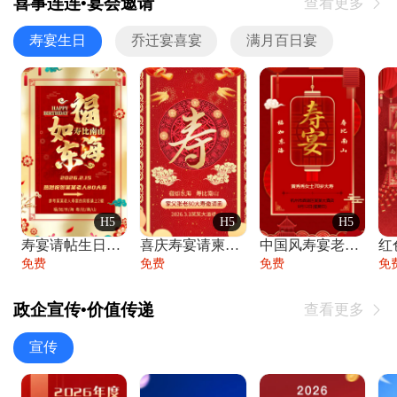
喜事连连•宴会邀请
查看更多

寿宴生日
乔迁宴喜宴
满月百日宴
H5
H5
H5
寿宴请帖生日宴邀请函老人寿星生日快乐祝寿
喜庆寿宴请柬老人生日宴会邀请函请柬过大寿
中国风寿宴老人生日宴会邀请函寿宴请帖请柬
免费
免费
免费
免
政企宣传•价值传递
查看更多

宣传