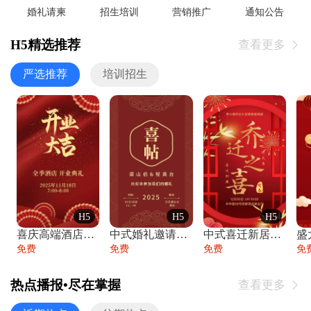
婚礼请柬
招生培训
营销推广
通知公告
H5精选推荐
查看更多

严选推荐
培训招生
H5
H5
H5
喜庆高端酒店开业大吉邀请函
中式婚礼邀请函中国风传统复古婚礼请柬请帖
中式喜迁新居乔迁之喜邀请函宴会请帖
免费
免费
免费
免
热点播报•尽在掌握
查看更多
