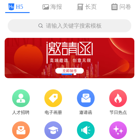
H5
海报
长页
问卷

请输入关键字搜索模板
人才招聘
电子画册
邀请函
节日热点