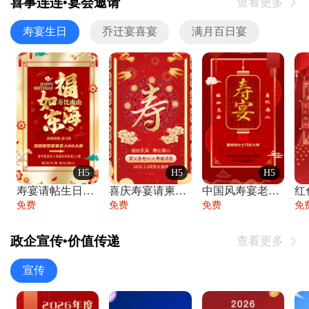
喜事连连•宴会邀请
查看更多

寿宴生日
乔迁宴喜宴
满月百日宴
H5
H5
H5
寿宴请帖生日宴邀请函老人寿星生日快乐祝寿
喜庆寿宴请柬老人生日宴会邀请函请柬过大寿
中国风寿宴老人生日宴会邀请函寿宴请帖请柬
免费
免费
免费
免
政企宣传•价值传递
查看更多

宣传