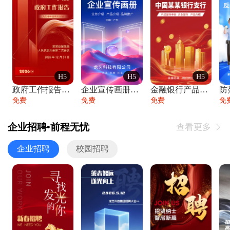
H5
H5
H5
政府工作报告政府年终工作总结
企业宣传画册公司简介产品介绍业务宣传手册
金融银行产品宣传手册企业宣传产品介绍
防
免费
免费
免费
免
企业招聘•前程无忧
查看更多

企业招聘
校园招聘