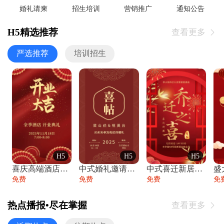
婚礼请柬
招生培训
营销推广
通知公告
H5精选推荐
查看更多

严选推荐
培训招生
H5
H5
H5
喜庆高端酒店开业大吉邀请函
中式婚礼邀请函中国风传统复古婚礼请柬请帖
中式喜迁新居乔迁之喜邀请函宴会请帖
免费
免费
免费
免
热点播报•尽在掌握
查看更多
