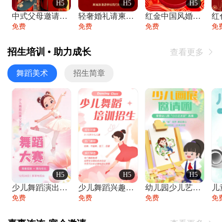
H5
H5
H5
中式父母邀请函婚礼结婚请柬请贴父母邀请方
轻奢婚礼请柬婚礼邀请函结婚照请帖
红金中国风婚礼请柬出阁喜宴嫁女请帖出阁宴
免费
免费
免费
免
招生培训 • 助力成长
查看更多

舞蹈美术
招生简章
H5
H5
H5
少儿舞蹈演出舞蹈比赛跳舞大赛文艺汇演活动
少儿舞蹈兴趣班艺术培训学校招生宣传
幼儿园少儿艺术展览绘画展摄影作品展美术展
免费
免费
免费
免