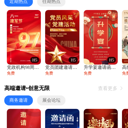
近期热点
往期热点
H5
H5
H5
党政机构98周年八一建军节庆祝晚会活动邀
党员团建邀请函党建活动风采党会工作汇报总
升学宴邀请函喜报金榜题名高端谢师宴邀请函
免费
免费
免费
免
高端邀请•创意无限
查看更多

商务邀请
展会论坛