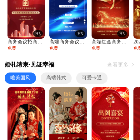
H5
H5
H5
商务会议招商展会科技峰会邀请函年会邀请
高端商务会议招商加盟展会峰会论坛邀请函
高端红金商务会议年会年终盛典答谢邀请函
免费
免费
免费
免
婚礼请柬•见证幸福
查看更多

唯美国风
高端韩式
可爱卡通