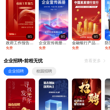
H5
H5
H5
政府工作报告政府年终工作总结
企业宣传画册公司简介产品介绍业务宣传手册
金融银行产品宣传手册企业宣传产品介绍
防
免费
免费
免费
免
企业招聘•前程无忧
查看更多

企业招聘
校园招聘