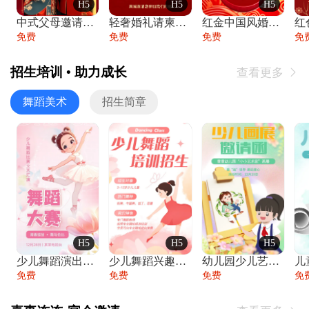
H5
H5
H5
中式父母邀请函婚礼结婚请柬请贴父母邀请方
轻奢婚礼请柬婚礼邀请函结婚照请帖
红金中国风婚礼请柬出阁喜宴嫁女请帖出阁宴
免费
免费
免费
免
招生培训 • 助力成长
查看更多

舞蹈美术
招生简章
H5
H5
H5
少儿舞蹈演出舞蹈比赛跳舞大赛文艺汇演活动
少儿舞蹈兴趣班艺术培训学校招生宣传
幼儿园少儿艺术展览绘画展摄影作品展美术展
免费
免费
免费
免