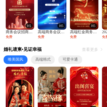
H5
H5
H5
商务会议招商展会科技峰会邀请函年会邀请
高端商务会议招商加盟展会峰会论坛邀请函
高端红金商务会议年会年终盛典答谢邀请函
免费
免费
免费
免
婚礼请柬•见证幸福
查看更多

唯美国风
高端韩式
可爱卡通