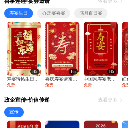
喜事连连•宴会邀请
查看更多

寿宴生日
乔迁宴喜宴
满月百日宴
H5
H5
H5
寿宴请帖生日宴邀请函老人寿星生日快乐祝寿
喜庆寿宴请柬老人生日宴会邀请函请柬过大寿
中国风寿宴老人生日宴会邀请函寿宴请帖请柬
免费
免费
免费
免
政企宣传•价值传递
查看更多

宣传