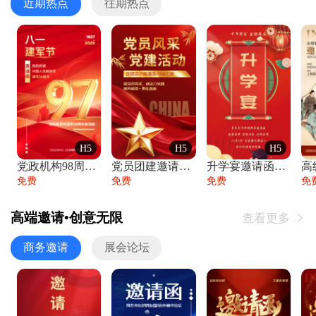
近期热点
往期热点
H5
H5
H5
党政机构98周年八一建军节庆祝晚会活动邀
党员团建邀请函党建活动风采党会工作汇报总
升学宴邀请函喜报金榜题名高端谢师宴邀请函
免费
免费
免费
免
高端邀请•创意无限
查看更多

商务邀请
展会论坛