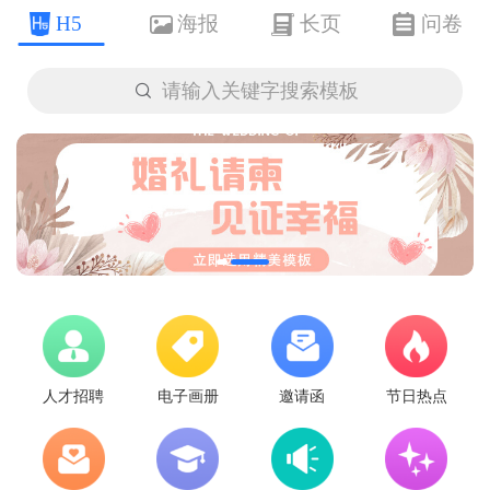
H5
海报
长页
问卷

请输入关键字搜索模板
人才招聘
电子画册
邀请函
节日热点