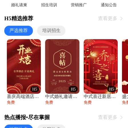
婚礼请柬
招生培训
营销推广
通知公告
H5精选推荐
查看更多

严选推荐
培训招生
H5
H5
H5
喜庆高端酒店开业大吉邀请函
中式婚礼邀请函中国风传统复古婚礼请柬请帖
中式喜迁新居乔迁之喜邀请函宴会请帖
免费
免费
免费
免
热点播报•尽在掌握
查看更多
