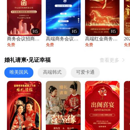
H5
H5
H5
商务会议招商展会科技峰会邀请函年会邀请
高端商务会议招商加盟展会峰会论坛邀请函
高端红金商务会议年会年终盛典答谢邀请函
免费
免费
免费
免
婚礼请柬•见证幸福
查看更多

唯美国风
高端韩式
可爱卡通