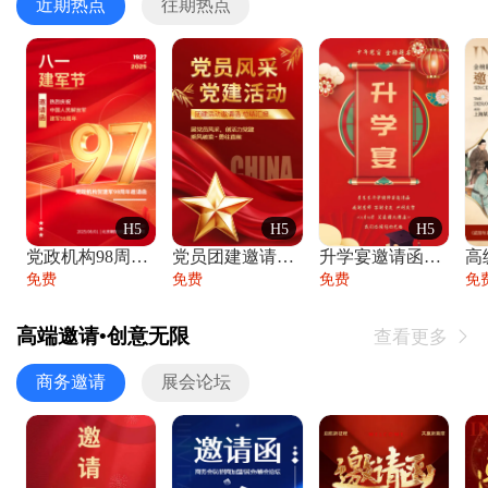
近期热点
往期热点
H5
H5
H5
党政机构98周年八一建军节庆祝晚会活动邀
党员团建邀请函党建活动风采党会工作汇报总
升学宴邀请函喜报金榜题名高端谢师宴邀请函
免费
免费
免费
免
高端邀请•创意无限
查看更多

商务邀请
展会论坛