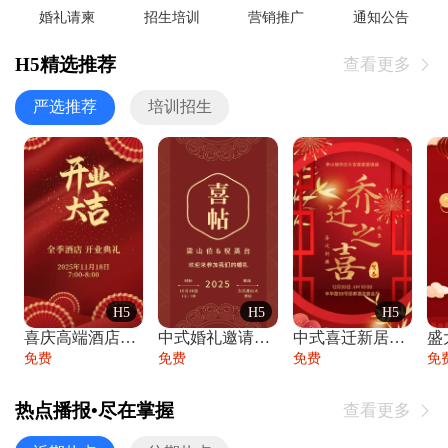
婚礼请柬
招生培训
营销推广
通知公告
H5精选推荐
查看更多

严选推荐
培训招生
H5
H5
H5
喜庆高端酒店开业大吉邀请函
中式婚礼邀请函中国风传统复古婚礼请柬请帖
中式喜迁新居乔迁之喜邀请函宴会请帖
免费
免费
免费
免
热点播报•尽在掌握
查看更多
