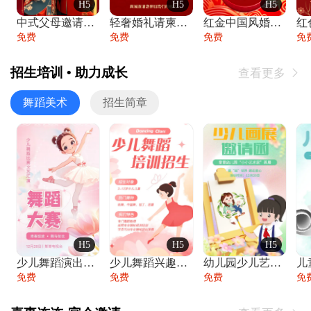
H5
H5
H5
中式父母邀请函婚礼结婚请柬请贴父母邀请方
轻奢婚礼请柬婚礼邀请函结婚照请帖
红金中国风婚礼请柬出阁喜宴嫁女请帖出阁宴
免费
免费
免费
免
招生培训 • 助力成长
查看更多

舞蹈美术
招生简章
H5
H5
H5
少儿舞蹈演出舞蹈比赛跳舞大赛文艺汇演活动
少儿舞蹈兴趣班艺术培训学校招生宣传
幼儿园少儿艺术展览绘画展摄影作品展美术展
免费
免费
免费
免