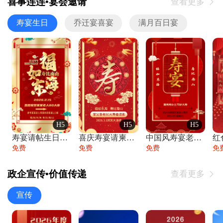
喜事连连•宴会邀请
查看更多

寿宴生日
乔迁宴喜宴
满月百日宴
H5
H5
H5
寿宴请帖生日宴邀请函老人寿星生日快乐祝寿
喜庆寿宴请柬老人生日宴会邀请函请柬过大寿
中国风寿宴老人生日宴会邀请函寿宴请帖请柬
免费
免费
免费
免
政企宣传•价值传递
查看更多

宣传