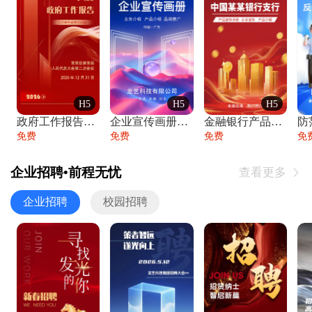
H5
H5
H5
政府工作报告政府年终工作总结
企业宣传画册公司简介产品介绍业务宣传手册
金融银行产品宣传手册企业宣传产品介绍
防
免费
免费
免费
免
企业招聘•前程无忧
查看更多

企业招聘
校园招聘