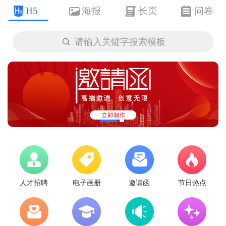
H5
海报
长页
问卷

请输入关键字搜索模板
人才招聘
电子画册
邀请函
节日热点