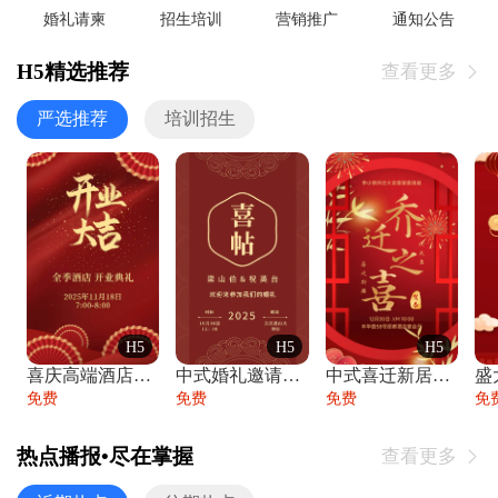
婚礼请柬
招生培训
营销推广
通知公告
H5精选推荐
查看更多

严选推荐
培训招生
H5
H5
H5
喜庆高端酒店开业大吉邀请函
中式婚礼邀请函中国风传统复古婚礼请柬请帖
中式喜迁新居乔迁之喜邀请函宴会请帖
免费
免费
免费
免
热点播报•尽在掌握
查看更多
