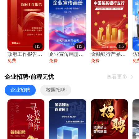
H5
H5
H5
政府工作报告政府年终工作总结
企业宣传画册公司简介产品介绍业务宣传手册
金融银行产品宣传手册企业宣传产品介绍
防
免费
免费
免费
免
企业招聘•前程无忧
查看更多

企业招聘
校园招聘