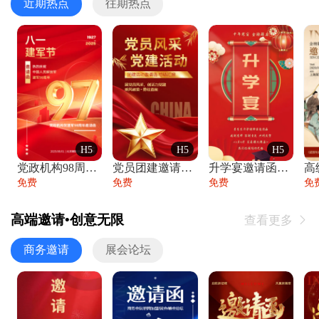
近期热点
往期热点
H5
H5
H5
党政机构98周年八一建军节庆祝晚会活动邀
党员团建邀请函党建活动风采党会工作汇报总
升学宴邀请函喜报金榜题名高端谢师宴邀请函
免费
免费
免费
免
高端邀请•创意无限
查看更多

商务邀请
展会论坛