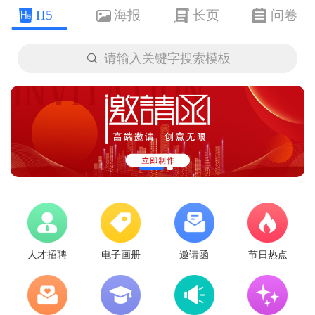
H5
海报
长页
问卷

请输入关键字搜索模板
人才招聘
电子画册
邀请函
节日热点