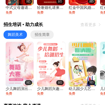
H5
H5
H5
中式父母邀请函婚礼结婚请柬请贴父母邀请方
轻奢婚礼请柬婚礼邀请函结婚照请帖
红金中国风婚礼请柬出阁喜宴嫁女请帖出阁宴
免费
免费
免费
免
招生培训 • 助力成长
查看更多

舞蹈美术
招生简章
H5
H5
H5
少儿舞蹈演出舞蹈比赛跳舞大赛文艺汇演活动
少儿舞蹈兴趣班艺术培训学校招生宣传
幼儿园少儿艺术展览绘画展摄影作品展美术展
免费
免费
免费
免