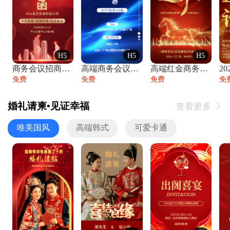
H5
H5
H5
商务会议招商展会科技峰会邀请函年会邀请
高端商务会议招商加盟展会峰会论坛邀请函
高端红金商务会议年会年终盛典答谢邀请函
免费
免费
免费
免
婚礼请柬•见证幸福
查看更多

唯美国风
高端韩式
可爱卡通