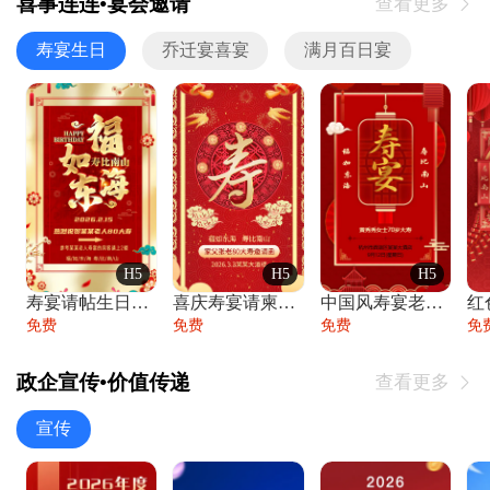
喜事连连•宴会邀请
查看更多

寿宴生日
乔迁宴喜宴
满月百日宴
H5
H5
H5
寿宴请帖生日宴邀请函老人寿星生日快乐祝寿
喜庆寿宴请柬老人生日宴会邀请函请柬过大寿
中国风寿宴老人生日宴会邀请函寿宴请帖请柬
免费
免费
免费
免
政企宣传•价值传递
查看更多

宣传