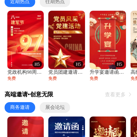
近期热点
往期热点
H5
H5
H5
党政机构98周年八一建军节庆祝晚会活动邀
党员团建邀请函党建活动风采党会工作汇报总
升学宴邀请函喜报金榜题名高端谢师宴邀请函
免费
免费
免费
免
高端邀请•创意无限
查看更多

商务邀请
展会论坛