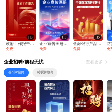
H5
H5
H5
政府工作报告政府年终工作总结
企业宣传画册公司简介产品介绍业务宣传手册
金融银行产品宣传手册企业宣传产品介绍
防
免费
免费
免费
免
企业招聘•前程无忧
查看更多

企业招聘
校园招聘