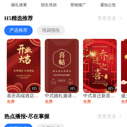
婚礼请柬
招生培训
营销推广
通知公告
H5精选推荐
查看更多

严选推荐
培训招生
H5
H5
H5
喜庆高端酒店开业大吉邀请函
中式婚礼邀请函中国风传统复古婚礼请柬请帖
中式喜迁新居乔迁之喜邀请函宴会请帖
免费
免费
免费
免
热点播报•尽在掌握
查看更多
