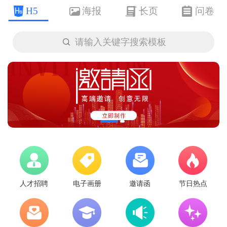
H5
海报
长页
问卷

请输入关键字搜索模板
人才招聘
电子画册
邀请函
节日热点