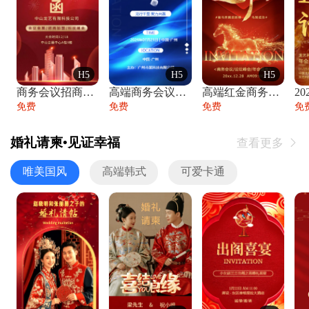
H5
H5
H5
商务会议招商展会科技峰会邀请函年会邀请
高端商务会议招商加盟展会峰会论坛邀请函
高端红金商务会议年会年终盛典答谢邀请函
免费
免费
免费
免
婚礼请柬•见证幸福
查看更多

唯美国风
高端韩式
可爱卡通