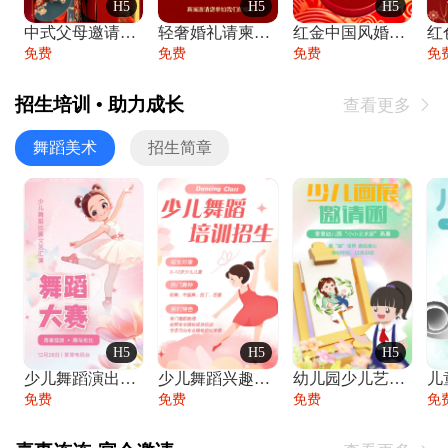
H5
H5
H5
中式父母邀请函婚礼结婚请柬请贴父母邀请方
轻奢婚礼请柬婚礼邀请函结婚照请帖
红金中国风婚礼请柬出阁喜宴嫁女请帖出阁宴
免费
免费
免费
免
招生培训 • 助力成长
查看更多

舞蹈美术
招生简章
H5
H5
H5
少儿舞蹈演出舞蹈比赛跳舞大赛文艺汇演活动
少儿舞蹈兴趣班艺术培训学校招生宣传
幼儿园少儿艺术展览绘画展摄影作品展美术展
免费
免费
免费
免