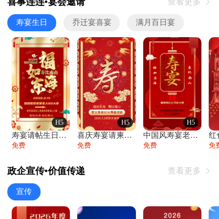
喜事连连•宴会邀请
查看更多

寿宴生日
乔迁宴喜宴
满月百日宴
H5
H5
H5
寿宴请帖生日宴邀请函老人寿星生日快乐祝寿
喜庆寿宴请柬老人生日宴会邀请函请柬过大寿
中国风寿宴老人生日宴会邀请函寿宴请帖请柬
免费
免费
免费
免
政企宣传•价值传递
查看更多

宣传