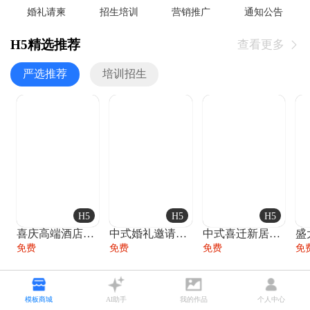
婚礼请柬
招生培训
营销推广
通知公告
H5精选推荐
查看更多

严选推荐
培训招生
H5
H5
H5
喜庆高端酒店开业大吉邀请函
中式婚礼邀请函中国风传统复古婚礼请柬请帖
中式喜迁新居乔迁之喜邀请函宴会请帖
免费
免费
免费
免
热点播报•尽在掌握
查看更多

模板商城
AI助手
我的作品
个人中心