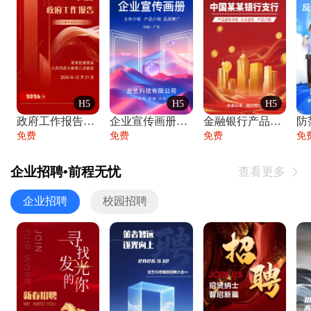
H5
H5
H5
政府工作报告政府年终工作总结
企业宣传画册公司简介产品介绍业务宣传手册
金融银行产品宣传手册企业宣传产品介绍
防
免费
免费
免费
免
企业招聘•前程无忧
查看更多

企业招聘
校园招聘