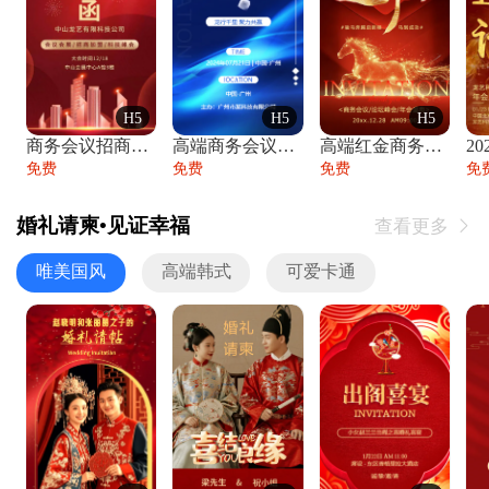
H5
H5
H5
商务会议招商展会科技峰会邀请函年会邀请
高端商务会议招商加盟展会峰会论坛邀请函
高端红金商务会议年会年终盛典答谢邀请函
免费
免费
免费
免
婚礼请柬•见证幸福
查看更多

唯美国风
高端韩式
可爱卡通