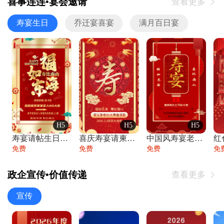
喜事连连•宴会邀请
查看更多

寿宴生日
乔迁宴喜宴
满月百日宴
H5
H5
H5
寿宴请帖生日宴邀请函老人寿星生日快乐祝寿
喜庆寿宴请柬老人生日宴会邀请函请柬过大寿
中国风寿宴老人生日宴会邀请函寿宴请帖请柬
免费
免费
免费
免
政企宣传•价值传递
查看更多

宣传