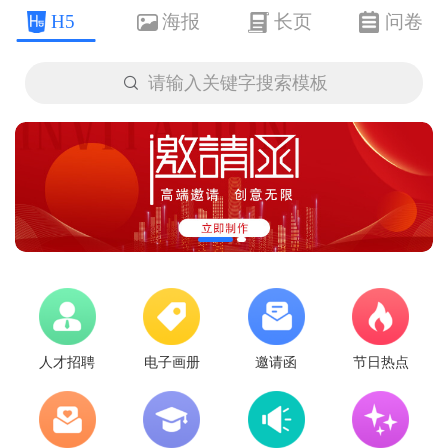
H5
海报
长页
问卷

请输入关键字搜索模板
人才招聘
电子画册
邀请函
节日热点