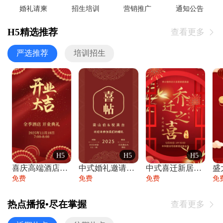
婚礼请柬
招生培训
营销推广
通知公告
H5精选推荐
查看更多

严选推荐
培训招生
H5
H5
H5
喜庆高端酒店开业大吉邀请函
中式婚礼邀请函中国风传统复古婚礼请柬请帖
中式喜迁新居乔迁之喜邀请函宴会请帖
免费
免费
免费
免
热点播报•尽在掌握
查看更多
