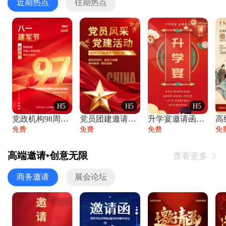
近期热点
往期热点
H5
H5
H5
党政机构98周年八一建军节庆祝晚会活动邀
党员团建邀请函党建活动风采党会工作汇报总
升学宴邀请函喜报金榜题名高端谢师宴邀请函
免费
免费
免费
免
高端邀请•创意无限
查看更多

商务邀请
展会论坛