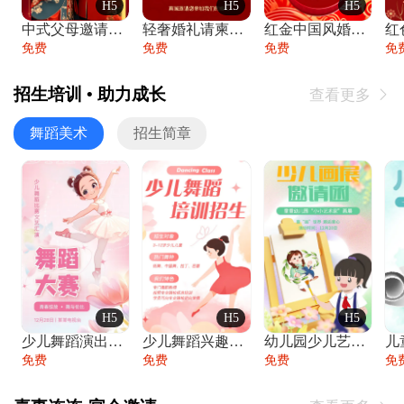
H5
H5
H5
中式父母邀请函婚礼结婚请柬请贴父母邀请方
轻奢婚礼请柬婚礼邀请函结婚照请帖
红金中国风婚礼请柬出阁喜宴嫁女请帖出阁宴
免费
免费
免费
免
招生培训 • 助力成长
查看更多

舞蹈美术
招生简章
H5
H5
H5
少儿舞蹈演出舞蹈比赛跳舞大赛文艺汇演活动
少儿舞蹈兴趣班艺术培训学校招生宣传
幼儿园少儿艺术展览绘画展摄影作品展美术展
免费
免费
免费
免