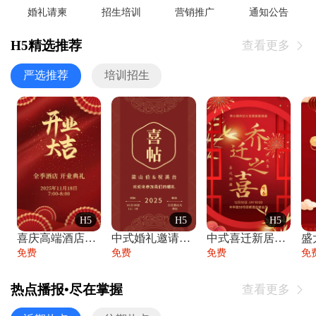
婚礼请柬
招生培训
营销推广
通知公告
H5精选推荐
查看更多

严选推荐
培训招生
H5
H5
H5
喜庆高端酒店开业大吉邀请函
中式婚礼邀请函中国风传统复古婚礼请柬请帖
中式喜迁新居乔迁之喜邀请函宴会请帖
免费
免费
免费
免
热点播报•尽在掌握
查看更多
