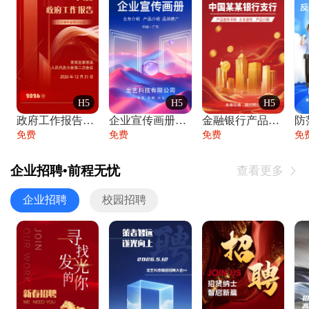
H5
H5
H5
政府工作报告政府年终工作总结
企业宣传画册公司简介产品介绍业务宣传手册
金融银行产品宣传手册企业宣传产品介绍
防
免费
免费
免费
免
企业招聘•前程无忧
查看更多

企业招聘
校园招聘