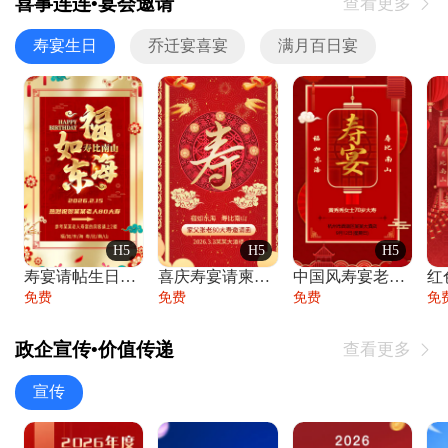
喜事连连•宴会邀请
查看更多

寿宴生日
乔迁宴喜宴
满月百日宴
H5
H5
H5
寿宴请帖生日宴邀请函老人寿星生日快乐祝寿
喜庆寿宴请柬老人生日宴会邀请函请柬过大寿
中国风寿宴老人生日宴会邀请函寿宴请帖请柬
免费
免费
免费
免
政企宣传•价值传递
查看更多

宣传