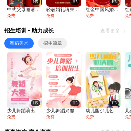
H5
H5
H5
中式父母邀请函婚礼结婚请柬请贴父母邀请方
轻奢婚礼请柬婚礼邀请函结婚照请帖
红金中国风婚礼请柬出阁喜宴嫁女请帖出阁宴
免费
免费
免费
免
招生培训 • 助力成长
查看更多

舞蹈美术
招生简章
H5
H5
H5
少儿舞蹈演出舞蹈比赛跳舞大赛文艺汇演活动
少儿舞蹈兴趣班艺术培训学校招生宣传
幼儿园少儿艺术展览绘画展摄影作品展美术展
免费
免费
免费
免