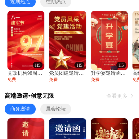
近期热点
往期热点
H5
H5
H5
党政机构98周年八一建军节庆祝晚会活动邀
党员团建邀请函党建活动风采党会工作汇报总
升学宴邀请函喜报金榜题名高端谢师宴邀请函
免费
免费
免费
免
高端邀请•创意无限
查看更多

商务邀请
展会论坛