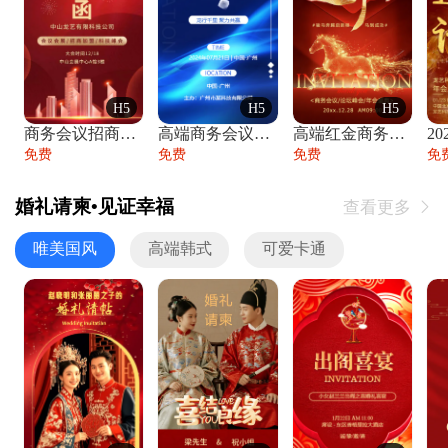
H5
H5
H5
商务会议招商展会科技峰会邀请函年会邀请
高端商务会议招商加盟展会峰会论坛邀请函
高端红金商务会议年会年终盛典答谢邀请函
免费
免费
免费
免
婚礼请柬•见证幸福
查看更多

唯美国风
高端韩式
可爱卡通