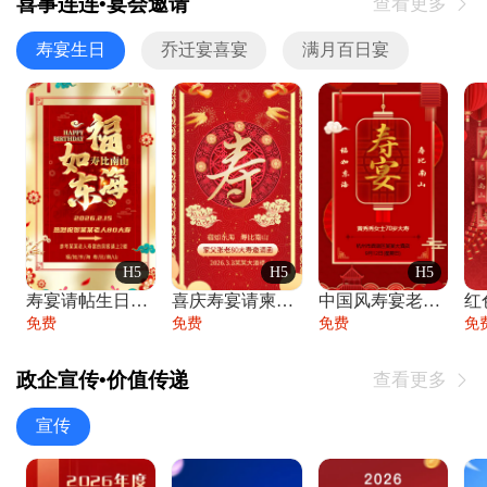
喜事连连•宴会邀请
查看更多

寿宴生日
乔迁宴喜宴
满月百日宴
H5
H5
H5
寿宴请帖生日宴邀请函老人寿星生日快乐祝寿
喜庆寿宴请柬老人生日宴会邀请函请柬过大寿
中国风寿宴老人生日宴会邀请函寿宴请帖请柬
免费
免费
免费
免
政企宣传•价值传递
查看更多

宣传