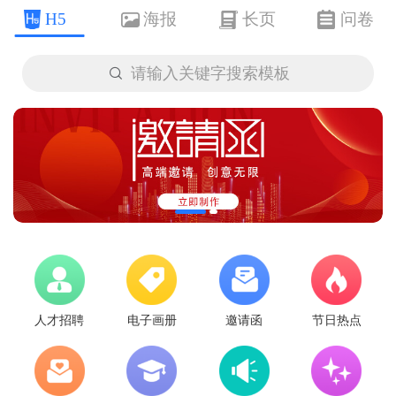
H5
海报
长页
问卷

请输入关键字搜索模板
人才招聘
电子画册
邀请函
节日热点