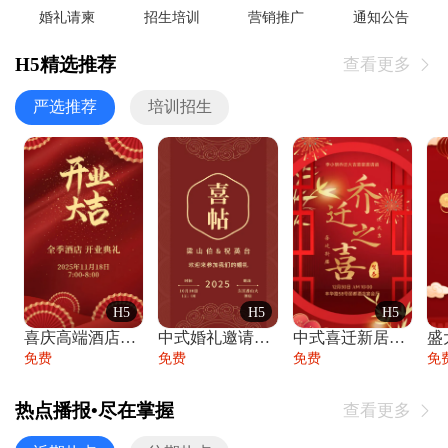
婚礼请柬
招生培训
营销推广
通知公告
H5精选推荐
查看更多

严选推荐
培训招生
H5
H5
H5
喜庆高端酒店开业大吉邀请函
中式婚礼邀请函中国风传统复古婚礼请柬请帖
中式喜迁新居乔迁之喜邀请函宴会请帖
免费
免费
免费
免
热点播报•尽在掌握
查看更多
