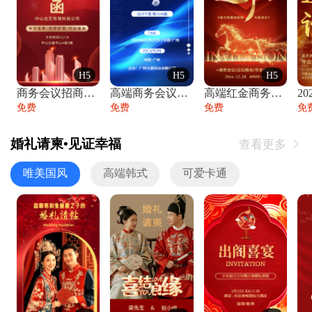
H5
H5
H5
商务会议招商展会科技峰会邀请函年会邀请
高端商务会议招商加盟展会峰会论坛邀请函
高端红金商务会议年会年终盛典答谢邀请函
免费
免费
免费
免
婚礼请柬•见证幸福
查看更多

唯美国风
高端韩式
可爱卡通