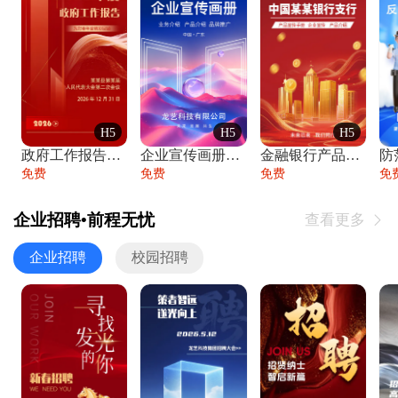
H5
H5
H5
政府工作报告政府年终工作总结
企业宣传画册公司简介产品介绍业务宣传手册
金融银行产品宣传手册企业宣传产品介绍
防
免费
免费
免费
免
企业招聘•前程无忧
查看更多

企业招聘
校园招聘