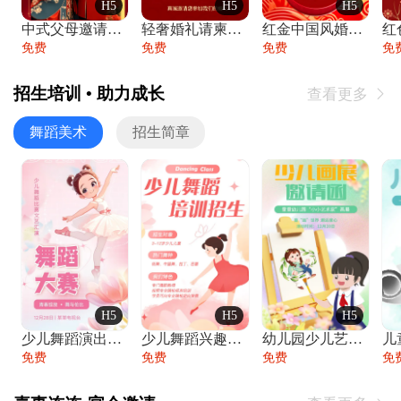
H5
H5
H5
中式父母邀请函婚礼结婚请柬请贴父母邀请方
轻奢婚礼请柬婚礼邀请函结婚照请帖
红金中国风婚礼请柬出阁喜宴嫁女请帖出阁宴
免费
免费
免费
免
招生培训 • 助力成长
查看更多

舞蹈美术
招生简章
H5
H5
H5
少儿舞蹈演出舞蹈比赛跳舞大赛文艺汇演活动
少儿舞蹈兴趣班艺术培训学校招生宣传
幼儿园少儿艺术展览绘画展摄影作品展美术展
免费
免费
免费
免