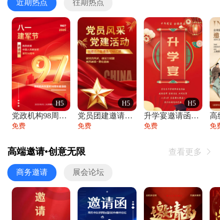
近期热点
往期热点
H5
H5
H5
党政机构98周年八一建军节庆祝晚会活动邀
党员团建邀请函党建活动风采党会工作汇报总
升学宴邀请函喜报金榜题名高端谢师宴邀请函
免费
免费
免费
免
高端邀请•创意无限
查看更多

商务邀请
展会论坛