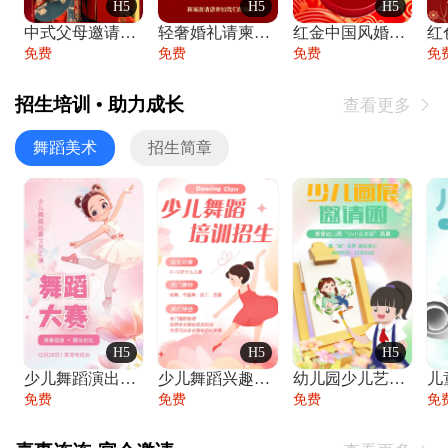
H5
H5
H5
中式父母邀请函婚礼结婚请柬请贴父母邀请方
轻奢婚礼请柬婚礼邀请函结婚照请帖
红金中国风婚礼请柬出阁喜宴嫁女请帖出阁宴
免费
免费
免费
免
招生培训 • 助力成长
查看更多

舞蹈美术
招生简章
H5
H5
H5
少儿舞蹈演出舞蹈比赛跳舞大赛文艺汇演活动
少儿舞蹈兴趣班艺术培训学校招生宣传
幼儿园少儿艺术展览绘画展摄影作品展美术展
免费
免费
免费
免