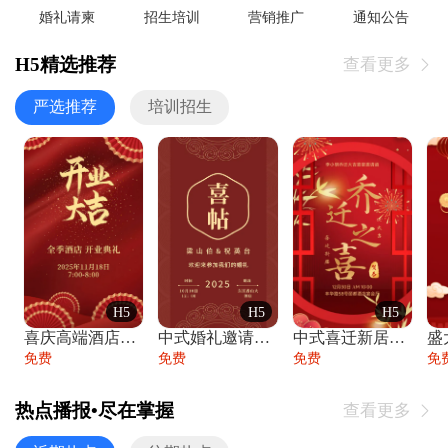
婚礼请柬
招生培训
营销推广
通知公告
H5精选推荐
查看更多

严选推荐
培训招生
H5
H5
H5
喜庆高端酒店开业大吉邀请函
中式婚礼邀请函中国风传统复古婚礼请柬请帖
中式喜迁新居乔迁之喜邀请函宴会请帖
免费
免费
免费
免
热点播报•尽在掌握
查看更多
