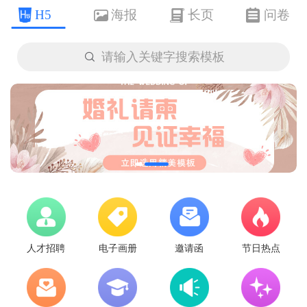
H5
海报
长页
问卷

请输入关键字搜索模板
人才招聘
电子画册
邀请函
节日热点