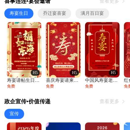
喜事连连•宴会邀请
查看更多

寿宴生日
乔迁宴喜宴
满月百日宴
H5
H5
H5
寿宴请帖生日宴邀请函老人寿星生日快乐祝寿
喜庆寿宴请柬老人生日宴会邀请函请柬过大寿
中国风寿宴老人生日宴会邀请函寿宴请帖请柬
免费
免费
免费
免
政企宣传•价值传递
查看更多

宣传