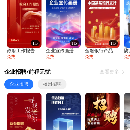
H5
H5
H5
政府工作报告政府年终工作总结
企业宣传画册公司简介产品介绍业务宣传手册
金融银行产品宣传手册企业宣传产品介绍
防
免费
免费
免费
免
企业招聘•前程无忧
查看更多

企业招聘
校园招聘