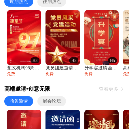
近期热点
往期热点
H5
H5
H5
党政机构98周年八一建军节庆祝晚会活动邀
党员团建邀请函党建活动风采党会工作汇报总
升学宴邀请函喜报金榜题名高端谢师宴邀请函
免费
免费
免费
免
高端邀请•创意无限
查看更多

商务邀请
展会论坛