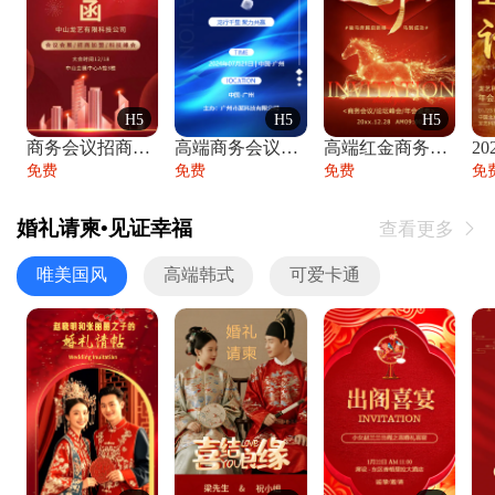
H5
H5
H5
商务会议招商展会科技峰会邀请函年会邀请
高端商务会议招商加盟展会峰会论坛邀请函
高端红金商务会议年会年终盛典答谢邀请函
免费
免费
免费
免
婚礼请柬•见证幸福
查看更多

唯美国风
高端韩式
可爱卡通