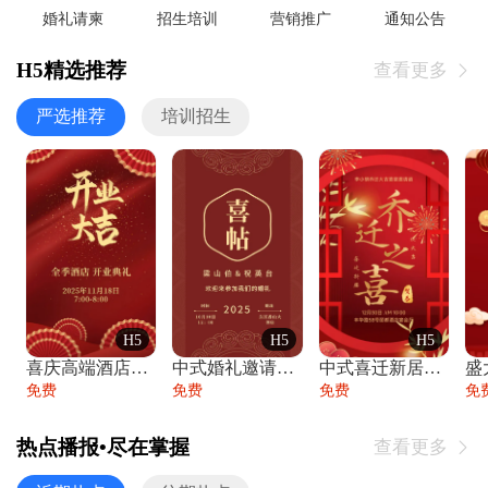
婚礼请柬
招生培训
营销推广
通知公告
H5精选推荐
查看更多

严选推荐
培训招生
H5
H5
H5
喜庆高端酒店开业大吉邀请函
中式婚礼邀请函中国风传统复古婚礼请柬请帖
中式喜迁新居乔迁之喜邀请函宴会请帖
免费
免费
免费
免
热点播报•尽在掌握
查看更多
