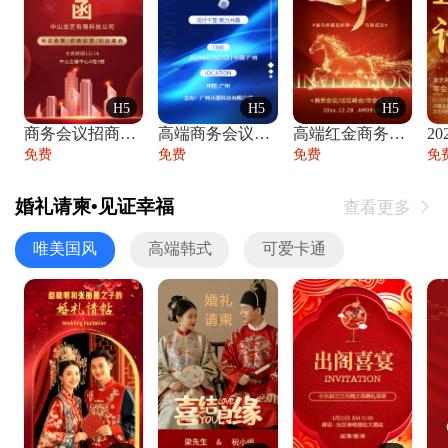
H5
H5
H5
商务会议招商展会科技峰会邀请函年会邀请
高端商务会议招商加盟展会峰会论坛邀请函
高端红金商务会议年会年终盛典答谢邀请函
免费
免费
免费
免
婚礼请柬•见证幸福
查看更多

唯美国风
高端韩式
可爱卡通