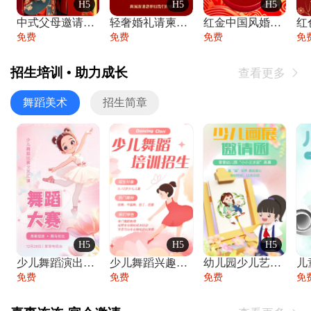
H5
H5
H5
中式父母邀请函婚礼结婚请柬请贴父母邀请方
轻奢婚礼请柬婚礼邀请函结婚照请帖
红金中国风婚礼请柬出阁喜宴嫁女请帖出阁宴
免费
免费
免费
免
招生培训 • 助力成长
查看更多

舞蹈美术
招生简章
H5
H5
H5
少儿舞蹈演出舞蹈比赛跳舞大赛文艺汇演活动
少儿舞蹈兴趣班艺术培训学校招生宣传
幼儿园少儿艺术展览绘画展摄影作品展美术展
免费
免费
免费
免