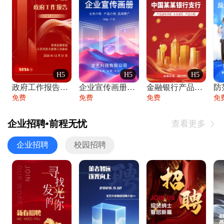
H5
H5
H5
政府工作报告政府年终工作总结
企业宣传画册公司简介产品介绍业务宣传手册
金融银行产品宣传手册企业宣传产品介绍
防
免费
免费
免费
免
企业招聘•前程无忧
查看更多

企业招聘
校园招聘