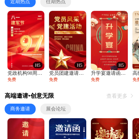
近期热点
往期热点
H5
H5
H5
党政机构98周年八一建军节庆祝晚会活动邀
党员团建邀请函党建活动风采党会工作汇报总
升学宴邀请函喜报金榜题名高端谢师宴邀请函
免费
免费
免费
免
高端邀请•创意无限
查看更多

商务邀请
展会论坛