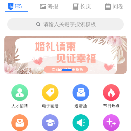
H5
海报
长页
问卷

请输入关键字搜索模板
人才招聘
电子画册
邀请函
节日热点