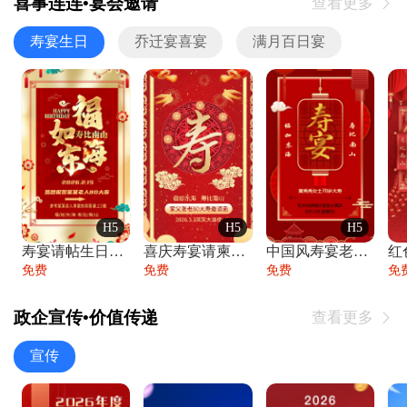
喜事连连•宴会邀请
查看更多

寿宴生日
乔迁宴喜宴
满月百日宴
H5
H5
H5
寿宴请帖生日宴邀请函老人寿星生日快乐祝寿
喜庆寿宴请柬老人生日宴会邀请函请柬过大寿
中国风寿宴老人生日宴会邀请函寿宴请帖请柬
免费
免费
免费
免
政企宣传•价值传递
查看更多

宣传