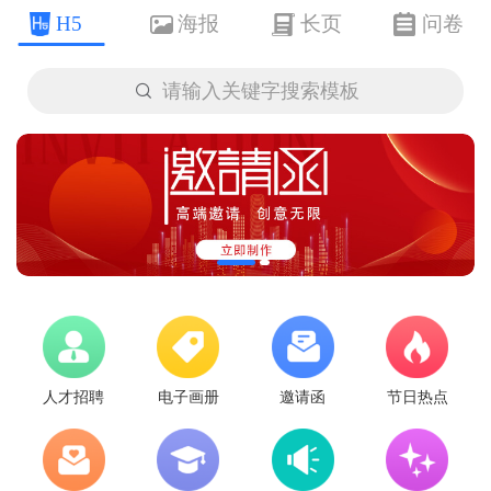
H5
海报
长页
问卷

请输入关键字搜索模板
人才招聘
电子画册
邀请函
节日热点