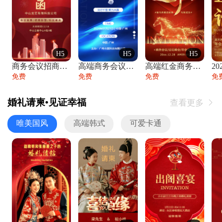
H5
H5
H5
商务会议招商展会科技峰会邀请函年会邀请
高端商务会议招商加盟展会峰会论坛邀请函
高端红金商务会议年会年终盛典答谢邀请函
免费
免费
免费
免
婚礼请柬•见证幸福
查看更多

唯美国风
高端韩式
可爱卡通