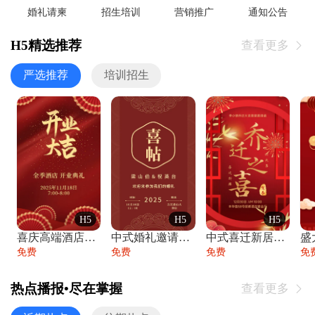
婚礼请柬
招生培训
营销推广
通知公告
H5精选推荐
查看更多

严选推荐
培训招生
H5
H5
H5
喜庆高端酒店开业大吉邀请函
中式婚礼邀请函中国风传统复古婚礼请柬请帖
中式喜迁新居乔迁之喜邀请函宴会请帖
免费
免费
免费
免
热点播报•尽在掌握
查看更多
