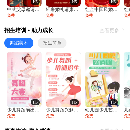
H5
H5
H5
中式父母邀请函婚礼结婚请柬请贴父母邀请方
轻奢婚礼请柬婚礼邀请函结婚照请帖
红金中国风婚礼请柬出阁喜宴嫁女请帖出阁宴
免费
免费
免费
免
招生培训 • 助力成长
查看更多

舞蹈美术
招生简章
H5
H5
H5
少儿舞蹈演出舞蹈比赛跳舞大赛文艺汇演活动
少儿舞蹈兴趣班艺术培训学校招生宣传
幼儿园少儿艺术展览绘画展摄影作品展美术展
免费
免费
免费
免