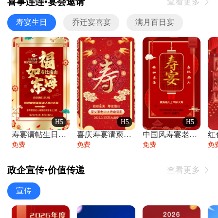
喜事连连•宴会邀请
查看更多

寿宴生日
乔迁宴喜宴
满月百日宴
H5
H5
H5
寿宴请帖生日宴邀请函老人寿星生日快乐祝寿
喜庆寿宴请柬老人生日宴会邀请函请柬过大寿
中国风寿宴老人生日宴会邀请函寿宴请帖请柬
免费
免费
免费
免
政企宣传•价值传递
查看更多

宣传