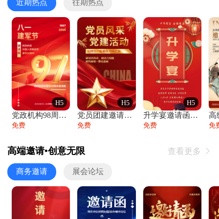
近期热点
往期热点
H5
H5
H5
党政机构98周年八一建军节庆祝晚会活动邀
党员团建邀请函党建活动风采党会工作汇报总
升学宴邀请函喜报金榜题名高端谢师宴邀请函
免费
免费
免费
免
高端邀请•创意无限
查看更多

商务邀请
展会论坛