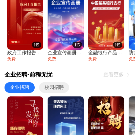
H5
H5
H5
政府工作报告政府年终工作总结
企业宣传画册公司简介产品介绍业务宣传手册
金融银行产品宣传手册企业宣传产品介绍
防
免费
免费
免费
免
企业招聘•前程无忧
查看更多

企业招聘
校园招聘