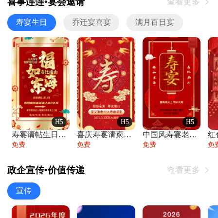
喜事连连•宴会邀请
查看更多

寿宴生日
乔迁宴喜宴
满月百日宴
H5
H5
H5
寿宴请帖生日宴邀请函老人寿星生日快乐祝寿
喜庆寿宴请柬老人生日宴会邀请函请柬过大寿
中国风寿宴老人生日宴会邀请函寿宴请帖请柬
免费
免费
免费
免
政企宣传•价值传递
查看更多

宣传