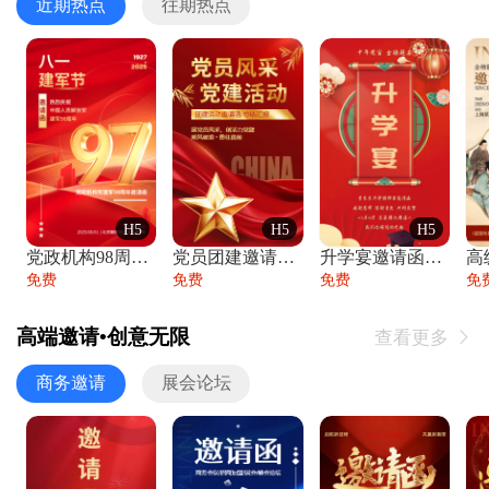
近期热点
往期热点
H5
H5
H5
党政机构98周年八一建军节庆祝晚会活动邀
党员团建邀请函党建活动风采党会工作汇报总
升学宴邀请函喜报金榜题名高端谢师宴邀请函
免费
免费
免费
免
高端邀请•创意无限
查看更多

商务邀请
展会论坛