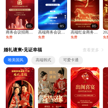
H5
H5
H5
商务会议招商展会科技峰会邀请函年会邀请
高端商务会议招商加盟展会峰会论坛邀请函
高端红金商务会议年会年终盛典答谢邀请函
免费
免费
免费
免
婚礼请柬•见证幸福
查看更多

唯美国风
高端韩式
可爱卡通