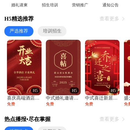
婚礼请柬
招生培训
营销推广
通知公告
H5精选推荐
查看更多

严选推荐
培训招生
H5
H5
H5
喜庆高端酒店开业大吉邀请函
中式婚礼邀请函中国风传统复古婚礼请柬请帖
中式喜迁新居乔迁之喜邀请函宴会请帖
免费
免费
免费
免
热点播报•尽在掌握
查看更多
