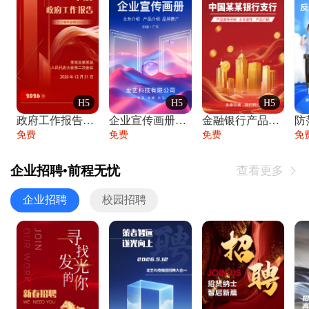
H5
H5
H5
政府工作报告政府年终工作总结
企业宣传画册公司简介产品介绍业务宣传手册
金融银行产品宣传手册企业宣传产品介绍
防
免费
免费
免费
免
企业招聘•前程无忧
查看更多

企业招聘
校园招聘