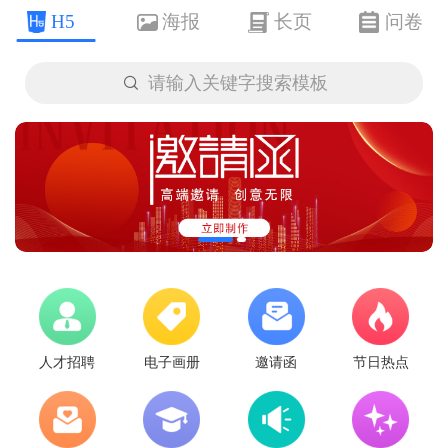
H5
海报
长页
问卷

请输入关键字搜索模板
人才招聘
电子画册
邀请函
节日热点