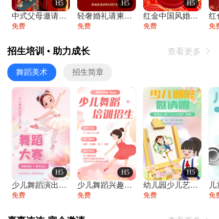
H5
H5
H5
中式父母邀请函婚礼结婚请柬请贴父母邀请方
轻奢婚礼请柬婚礼邀请函结婚照请帖
红金中国风婚礼请柬出阁喜宴嫁女请帖出阁宴
免费
免费
免费
免
招生培训 • 助力成长
查看更多

舞蹈美术
招生简章
H5
H5
H5
少儿舞蹈演出舞蹈比赛跳舞大赛文艺汇演活动
少儿舞蹈兴趣班艺术培训学校招生宣传
幼儿园少儿艺术展览绘画展摄影作品展美术展
免费
免费
免费
免