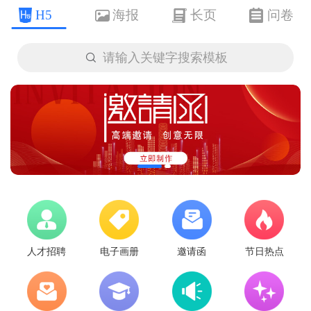
H5
海报
长页
问卷

请输入关键字搜索模板
人才招聘
电子画册
邀请函
节日热点