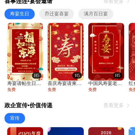
喜事连连•宴会邀请
查看更多

寿宴生日
乔迁宴喜宴
满月百日宴
H5
H5
H5
寿宴请帖生日宴邀请函老人寿星生日快乐祝寿
喜庆寿宴请柬老人生日宴会邀请函请柬过大寿
中国风寿宴老人生日宴会邀请函寿宴请帖请柬
免费
免费
免费
免
政企宣传•价值传递
查看更多

宣传