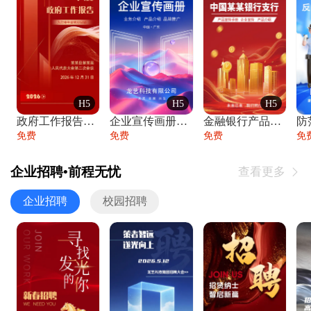
H5
H5
H5
政府工作报告政府年终工作总结
企业宣传画册公司简介产品介绍业务宣传手册
金融银行产品宣传手册企业宣传产品介绍
防
免费
免费
免费
免
企业招聘•前程无忧
查看更多

企业招聘
校园招聘