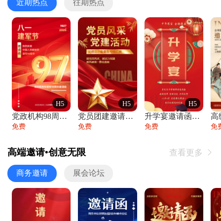
近期热点
往期热点
H5
H5
H5
党政机构98周年八一建军节庆祝晚会活动邀
党员团建邀请函党建活动风采党会工作汇报总
升学宴邀请函喜报金榜题名高端谢师宴邀请函
免费
免费
免费
免
高端邀请•创意无限
查看更多

商务邀请
展会论坛