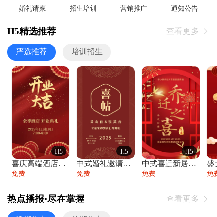
婚礼请柬
招生培训
营销推广
通知公告
H5精选推荐
查看更多

严选推荐
培训招生
H5
H5
H5
喜庆高端酒店开业大吉邀请函
中式婚礼邀请函中国风传统复古婚礼请柬请帖
中式喜迁新居乔迁之喜邀请函宴会请帖
免费
免费
免费
免
热点播报•尽在掌握
查看更多
