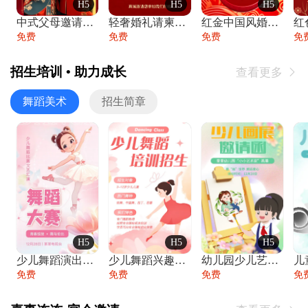
H5
H5
H5
中式父母邀请函婚礼结婚请柬请贴父母邀请方
轻奢婚礼请柬婚礼邀请函结婚照请帖
红金中国风婚礼请柬出阁喜宴嫁女请帖出阁宴
免费
免费
免费
免
招生培训 • 助力成长
查看更多

舞蹈美术
招生简章
H5
H5
H5
少儿舞蹈演出舞蹈比赛跳舞大赛文艺汇演活动
少儿舞蹈兴趣班艺术培训学校招生宣传
幼儿园少儿艺术展览绘画展摄影作品展美术展
免费
免费
免费
免