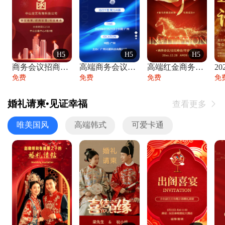
H5
H5
H5
商务会议招商展会科技峰会邀请函年会邀请
高端商务会议招商加盟展会峰会论坛邀请函
高端红金商务会议年会年终盛典答谢邀请函
免费
免费
免费
免
婚礼请柬•见证幸福
查看更多

唯美国风
高端韩式
可爱卡通