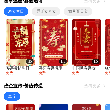
喜事连连•宴会邀请
查看更多

寿宴生日
乔迁宴喜宴
满月百日宴
H5
H5
H5
寿宴请帖生日宴邀请函老人寿星生日快乐祝寿
喜庆寿宴请柬老人生日宴会邀请函请柬过大寿
中国风寿宴老人生日宴会邀请函寿宴请帖请柬
免费
免费
免费
免
政企宣传•价值传递
查看更多

宣传