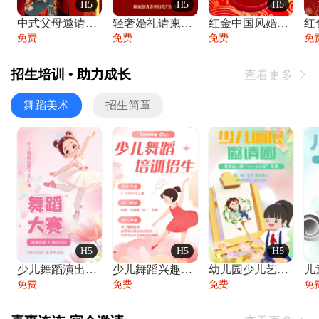
H5
H5
H5
中式父母邀请函婚礼结婚请柬请贴父母邀请方
轻奢婚礼请柬婚礼邀请函结婚照请帖
红金中国风婚礼请柬出阁喜宴嫁女请帖出阁宴
免费
免费
免费
免
招生培训 • 助力成长
查看更多

舞蹈美术
招生简章
H5
H5
H5
少儿舞蹈演出舞蹈比赛跳舞大赛文艺汇演活动
少儿舞蹈兴趣班艺术培训学校招生宣传
幼儿园少儿艺术展览绘画展摄影作品展美术展
免费
免费
免费
免