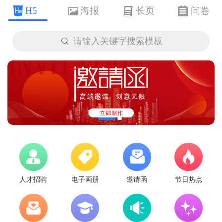
H5
海报
长页
问卷

请输入关键字搜索模板
人才招聘
电子画册
邀请函
节日热点