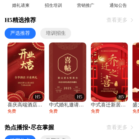
婚礼请柬
招生培训
营销推广
通知公告
H5精选推荐
查看更多

严选推荐
培训招生
H5
H5
H5
喜庆高端酒店开业大吉邀请函
中式婚礼邀请函中国风传统复古婚礼请柬请帖
中式喜迁新居乔迁之喜邀请函宴会请帖
免费
免费
免费
免
热点播报•尽在掌握
查看更多
