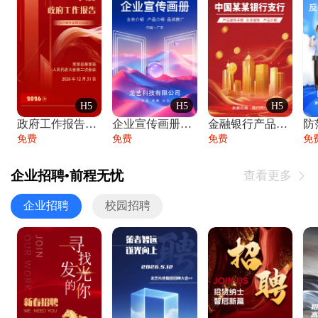
H5
H5
H5
政府工作报告政府年终工作总结
企业宣传画册公司简介产品介绍业务宣传手册
金融银行产品宣传手册企业宣传产品介绍
防
免费
免费
免费
免
企业招聘•前程无忧
查看更多

企业招聘
校园招聘