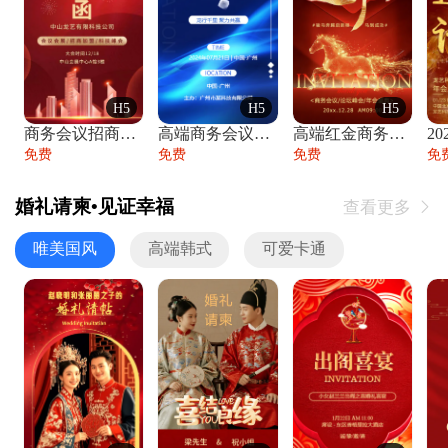
H5
H5
H5
商务会议招商展会科技峰会邀请函年会邀请
高端商务会议招商加盟展会峰会论坛邀请函
高端红金商务会议年会年终盛典答谢邀请函
免费
免费
免费
免
婚礼请柬•见证幸福
查看更多

唯美国风
高端韩式
可爱卡通