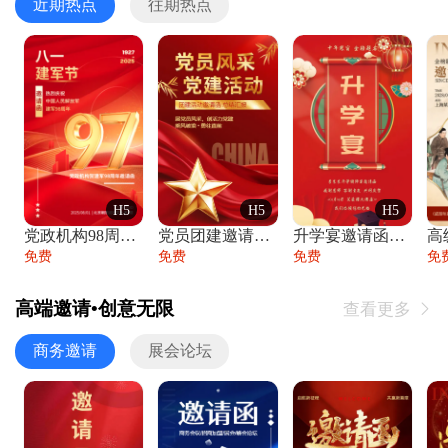
近期热点
往期热点
H5
H5
H5
党政机构98周年八一建军节庆祝晚会活动邀
党员团建邀请函党建活动风采党会工作汇报总
升学宴邀请函喜报金榜题名高端谢师宴邀请函
免费
免费
免费
免
高端邀请•创意无限
查看更多

商务邀请
展会论坛