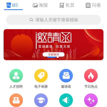
H5
海报
长页
问卷

请输入关键字搜索模板
人才招聘
电子画册
邀请函
节日热点