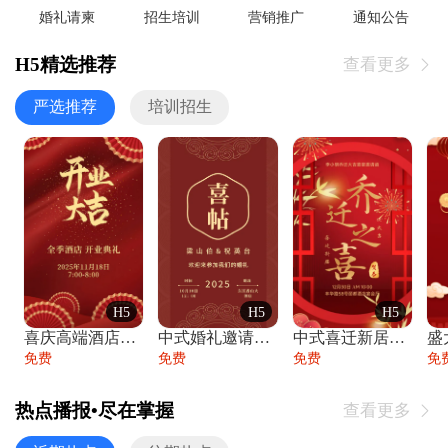
婚礼请柬
招生培训
营销推广
通知公告
H5精选推荐
查看更多

严选推荐
培训招生
H5
H5
H5
喜庆高端酒店开业大吉邀请函
中式婚礼邀请函中国风传统复古婚礼请柬请帖
中式喜迁新居乔迁之喜邀请函宴会请帖
免费
免费
免费
免
热点播报•尽在掌握
查看更多
