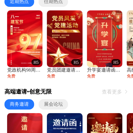
近期热点
往期热点
H5
H5
H5
党政机构98周年八一建军节庆祝晚会活动邀
党员团建邀请函党建活动风采党会工作汇报总
升学宴邀请函喜报金榜题名高端谢师宴邀请函
免费
免费
免费
免
高端邀请•创意无限
查看更多

商务邀请
展会论坛