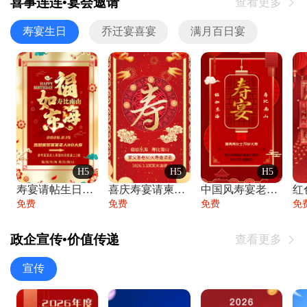
喜事连连•宴会邀请
查看更多

寿宴生日
乔迁宴喜宴
满月百日宴
H5
H5
H5
寿宴请帖生日宴邀请函老人寿星生日快乐祝寿
喜庆寿宴请柬老人生日宴会邀请函请柬过大寿
中国风寿宴老人生日宴会邀请函寿宴请帖请柬
免费
免费
免费
免
政企宣传•价值传递
查看更多

宣传