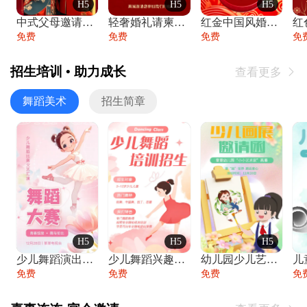
H5
H5
H5
中式父母邀请函婚礼结婚请柬请贴父母邀请方
轻奢婚礼请柬婚礼邀请函结婚照请帖
红金中国风婚礼请柬出阁喜宴嫁女请帖出阁宴
免费
免费
免费
免
招生培训 • 助力成长
查看更多

舞蹈美术
招生简章
H5
H5
H5
少儿舞蹈演出舞蹈比赛跳舞大赛文艺汇演活动
少儿舞蹈兴趣班艺术培训学校招生宣传
幼儿园少儿艺术展览绘画展摄影作品展美术展
免费
免费
免费
免