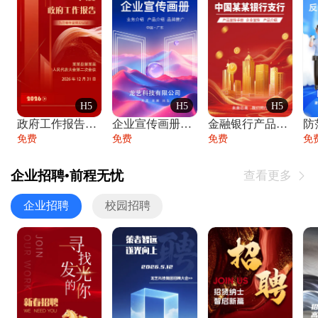
H5
H5
H5
政府工作报告政府年终工作总结
企业宣传画册公司简介产品介绍业务宣传手册
金融银行产品宣传手册企业宣传产品介绍
防
免费
免费
免费
免
企业招聘•前程无忧
查看更多

企业招聘
校园招聘