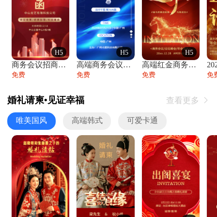
H5
H5
H5
商务会议招商展会科技峰会邀请函年会邀请
高端商务会议招商加盟展会峰会论坛邀请函
高端红金商务会议年会年终盛典答谢邀请函
免费
免费
免费
免
婚礼请柬•见证幸福
查看更多

唯美国风
高端韩式
可爱卡通