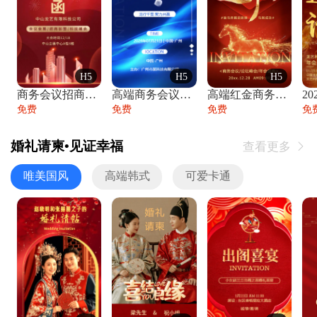
H5
H5
H5
商务会议招商展会科技峰会邀请函年会邀请
高端商务会议招商加盟展会峰会论坛邀请函
高端红金商务会议年会年终盛典答谢邀请函
免费
免费
免费
免
婚礼请柬•见证幸福
查看更多

唯美国风
高端韩式
可爱卡通