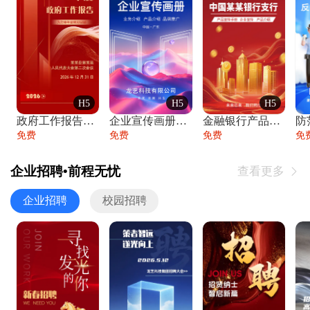
H5
H5
H5
政府工作报告政府年终工作总结
企业宣传画册公司简介产品介绍业务宣传手册
金融银行产品宣传手册企业宣传产品介绍
防
免费
免费
免费
免
企业招聘•前程无忧
查看更多

企业招聘
校园招聘