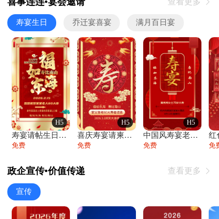
喜事连连•宴会邀请
查看更多

寿宴生日
乔迁宴喜宴
满月百日宴
H5
H5
H5
寿宴请帖生日宴邀请函老人寿星生日快乐祝寿
喜庆寿宴请柬老人生日宴会邀请函请柬过大寿
中国风寿宴老人生日宴会邀请函寿宴请帖请柬
免费
免费
免费
免
政企宣传•价值传递
查看更多

宣传