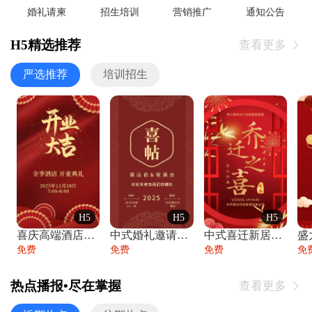
婚礼请柬
招生培训
营销推广
通知公告
H5精选推荐
查看更多

严选推荐
培训招生
H5
H5
H5
喜庆高端酒店开业大吉邀请函
中式婚礼邀请函中国风传统复古婚礼请柬请帖
中式喜迁新居乔迁之喜邀请函宴会请帖
免费
免费
免费
免
热点播报•尽在掌握
查看更多
