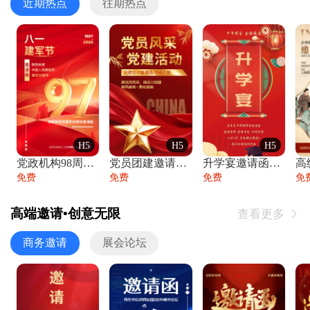
近期热点
往期热点
H5
H5
H5
党政机构98周年八一建军节庆祝晚会活动邀
党员团建邀请函党建活动风采党会工作汇报总
升学宴邀请函喜报金榜题名高端谢师宴邀请函
免费
免费
免费
免
高端邀请•创意无限
查看更多

商务邀请
展会论坛