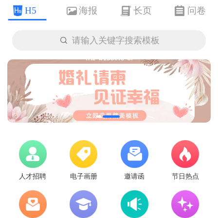
H5
海报
长页
问卷

请输入关键字搜索模板
人才招聘
电子画册
邀请函
节日热点