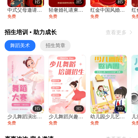
H5
H5
H5
中式父母邀请函婚礼结婚请柬请贴父母邀请方
轻奢婚礼请柬婚礼邀请函结婚照请帖
红金中国风婚礼请柬出阁喜宴嫁女请帖出阁宴
免费
免费
免费
免
招生培训 • 助力成长
查看更多

舞蹈美术
招生简章
H5
H5
H5
少儿舞蹈演出舞蹈比赛跳舞大赛文艺汇演活动
少儿舞蹈兴趣班艺术培训学校招生宣传
幼儿园少儿艺术展览绘画展摄影作品展美术展
免费
免费
免费
免