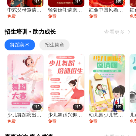
H5
H5
H5
中式父母邀请函婚礼结婚请柬请贴父母邀请方
轻奢婚礼请柬婚礼邀请函结婚照请帖
红金中国风婚礼请柬出阁喜宴嫁女请帖出阁宴
免费
免费
免费
免
招生培训 • 助力成长
查看更多

舞蹈美术
招生简章
H5
H5
H5
少儿舞蹈演出舞蹈比赛跳舞大赛文艺汇演活动
少儿舞蹈兴趣班艺术培训学校招生宣传
幼儿园少儿艺术展览绘画展摄影作品展美术展
免费
免费
免费
免