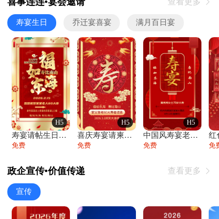
喜事连连•宴会邀请
查看更多

寿宴生日
乔迁宴喜宴
满月百日宴
H5
H5
H5
寿宴请帖生日宴邀请函老人寿星生日快乐祝寿
喜庆寿宴请柬老人生日宴会邀请函请柬过大寿
中国风寿宴老人生日宴会邀请函寿宴请帖请柬
免费
免费
免费
免
政企宣传•价值传递
查看更多

宣传