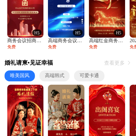
H5
H5
H5
商务会议招商展会科技峰会邀请函年会邀请
高端商务会议招商加盟展会峰会论坛邀请函
高端红金商务会议年会年终盛典答谢邀请函
免费
免费
免费
免
婚礼请柬•见证幸福
查看更多

唯美国风
高端韩式
可爱卡通