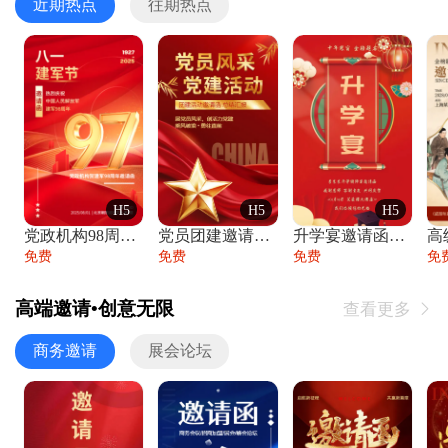
近期热点
往期热点
H5
H5
H5
党政机构98周年八一建军节庆祝晚会活动邀
党员团建邀请函党建活动风采党会工作汇报总
升学宴邀请函喜报金榜题名高端谢师宴邀请函
免费
免费
免费
免
高端邀请•创意无限
查看更多

商务邀请
展会论坛