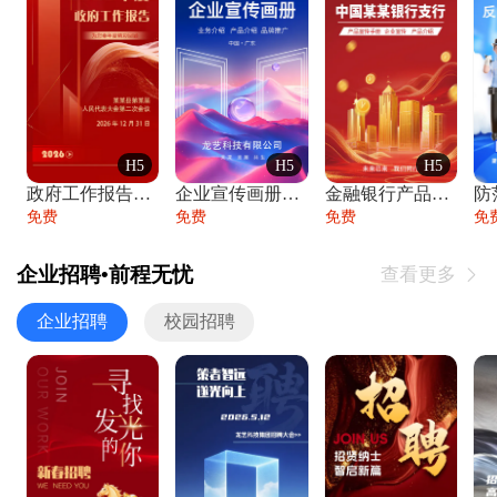
H5
H5
H5
政府工作报告政府年终工作总结
企业宣传画册公司简介产品介绍业务宣传手册
金融银行产品宣传手册企业宣传产品介绍
防
免费
免费
免费
免
企业招聘•前程无忧
查看更多

企业招聘
校园招聘