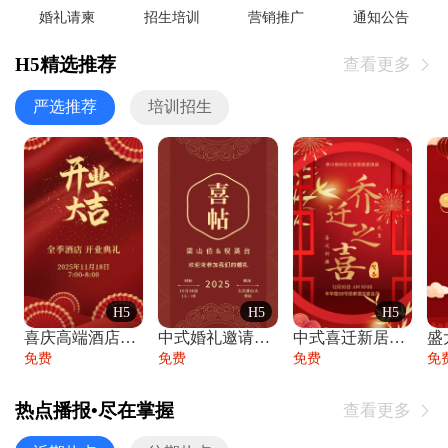
婚礼请柬
招生培训
营销推广
通知公告
H5精选推荐
查看更多

严选推荐
培训招生
H5
H5
H5
喜庆高端酒店开业大吉邀请函
中式婚礼邀请函中国风传统复古婚礼请柬请帖
中式喜迁新居乔迁之喜邀请函宴会请帖
免费
免费
免费
免
热点播报•尽在掌握
查看更多
