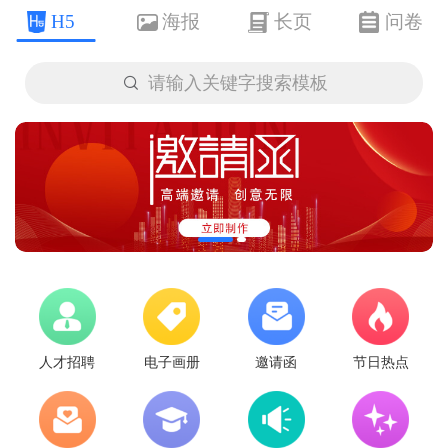
H5
海报
长页
问卷

请输入关键字搜索模板
人才招聘
电子画册
邀请函
节日热点